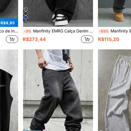
13
 R$8,85
e Fleece de Cor Sólida, para o Outono
Manfinity EMRG Calça Denim Masculina Y2K Preta Lavada com Ajuste Solto e Bordado de Dragão e Peixe Carpa - Jeans Estilo Oriental de Rua
Manfinity EMRG Calça Denim
-3%
-55%
R$273,44
R$115,20