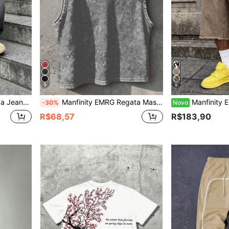
9
9
 e Gradiente de Letra Gótica
Manfinity EMRG Regata Masculina de Verão Estilo Street com Detalhe de Rebite, Férias
Manfinity EMRG Shorts Deni
-30%
Novo
R$68,57
R$183,90