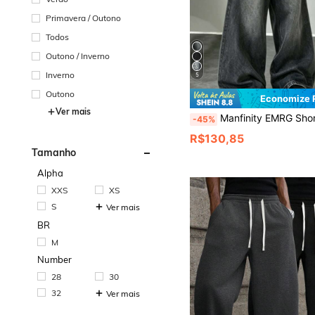
Primavera / Outono
Todos
Outono / Inverno
Inverno
5
Outono
Economize 
Ver mais
Manfinity EMRG Shorts Denim Perna Larga Desgastado Est
-45%
R$130,85
Tamanho
Alpha
XXS
XS
S
Ver mais
BR
M
Number
28
30
32
Ver mais