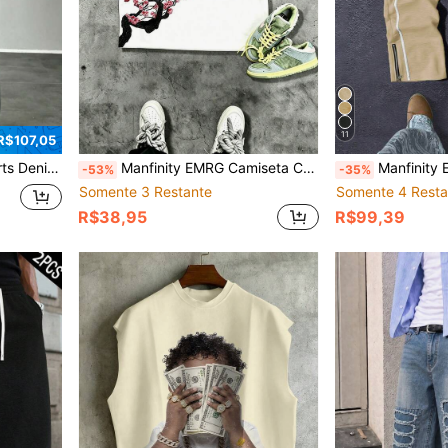
11
R$107,05
ilo de Rua Americano
Manfinity EMRG Camiseta Casual Solta Streetwear Masculina
Manfinity EMRG Calça de Moletom Masculina Casua
-53%
-35%
Somente 3 Restante
Somente 4 Resta
R$38,95
R$99,39