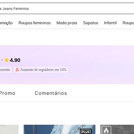
a Jeans Feminina
and down arrow keys to navigate search Buscas recentes and Pesquisar e Encontr
omoção
Roupas femininas
Moda praia
Sapatos
Infantil
Roupa
4.90
orrente
Aumento de seguidores em 14%
Promo
Comentários