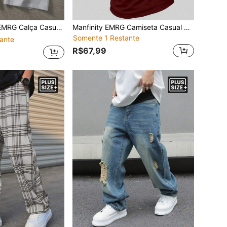
 Verão com Cintura Elástica e Cordão para Homens
Manfinity EMRG Camiseta Casual Masculina com Capuz e Cordão, Versátil para Uso Diário e Esportes
Somente 1 Restante
ante
R$67,99