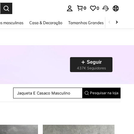
0
0
ar. Press Enter to select.
s masculinas
Casa & Decoração
Tamanhos Grandes
Joias e acessó
Camiseta Masculina
Seguir
Calça De Moletom Masculina
437K Seguidores
Shorts Jeans Masculino
Calça Masculina
Suéter Masculino
Conjunto De Camisa Masculina
Jaqueta E Casaco Masculino
Jeans Masculina
Pesquisar na loja
Camiseta Polo Masculina
Moletom Masculino