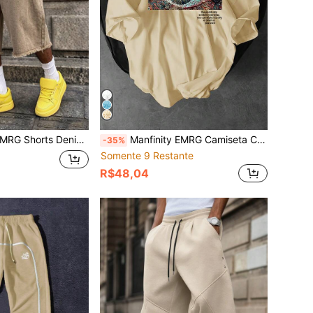
m Rosa Super Solto Perna Larga Desfiado
Manfinity EMRG Camiseta Casual Masculina de Manga Curta com Gola Redonda e Estampa da Moda, Verão
-35%
Somente 9 Restante
R$48,04