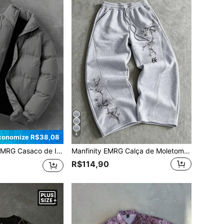
4
conomize R$38,08
m Gola Padre de Cor Sólida para Homens, Casaco de Inverno Quente de Cor Sólida
Manfinity EMRG Calça de Moletom Casual Solta com Estampa Floral Masculina
R$114,90