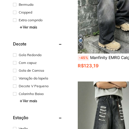
Bermuda
Cropped
Extra comprido
Ver mais
Decote
7
Gola Redonda
Manfinity EMRG Calça Jeans Casuais Masculinos de Perna Larga com Lavagem Desbotada
-45%
Com capuz
R$123,19
Gola de Camisa
Variação da lapela
Decote V Pequeno
Colarinho Baixo
Ver mais
Estação
Verão