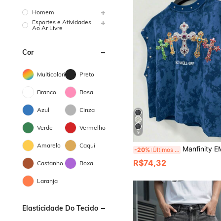
Homem
Esportes e Atividades
Ao Ar Livre
Cor
Multicolorido
Preto
Branco
Rosa
Azul
Cinza
Verde
Vermelho
9
Amarelo
Caqui
Manfinity EMRG Regata Casual Masculina com Gola Redonda, Estampa de Letr
-20%
Últimos 3 dias
R$74,32
Castanho
Roxa
Laranja
Elasticidade Do Tecido