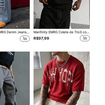
Estilo de Rua Europeu & Americano Combinando para Casal
Manfinity EMRG Colete de Tricô com Gola Redonda e Efeito Desgastado Versátil para Moda Masculina
R$97,99