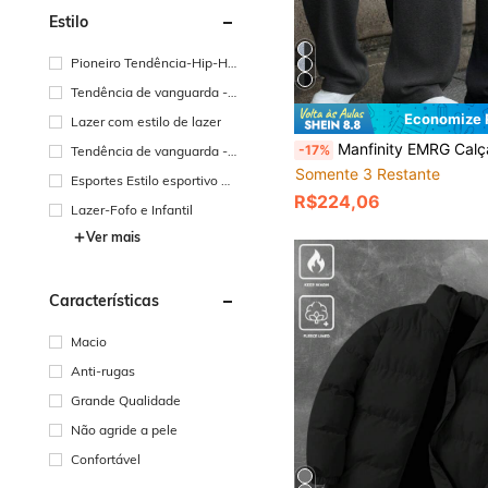
Estilo
Pioneiro Tendência-Hip-Ho
p Street
Tendência de vanguarda -
casual de rua
Economize
Lazer com estilo de lazer
Manfinity EMRG Calça de Moletom Casual Masculina de Ajuste Folgado, Calça Larga, Calça de Treino, Calça Jogger, Calça Larga Versátil de Estilo de Rua, Adequada para Streetwear, Uso Casual Diário, Passeios de Fim de Semana, Festivais de Música, Reuniões Sociais e Mais. Essa Calça é uma Peça Versátil e Essencial no Guarda-Roupa de um Homem, Tornando-a um Ótimo Presente para Namorados ou Maridos.
-17%
Tendência de vanguarda -
Gótico/Punk
Somente 3 Restante
Esportes Estilo esportivo ao
R$224,06
ar livre-atlético
Lazer-Fofo e Infantil
Ver mais
Características
Macio
Anti-rugas
Grande Qualidade
Não agride a pele
Confortável