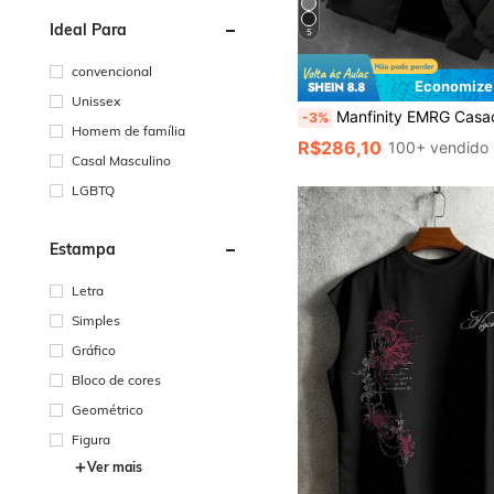
Ideal Para
5
convencional
Economize
Unissex
Manfinity EMRG Casaco de Inverno de Manga Longa com Gola Padre, Cor Sólida, Casaco de Inverno Quente d
-3%
Homem de família
R$286,10
100+ vendido
Casal Masculino
LGBTQ
Estampa
Letra
Simples
Gráfico
Bloco de cores
Geométrico
Figura
Ver mais