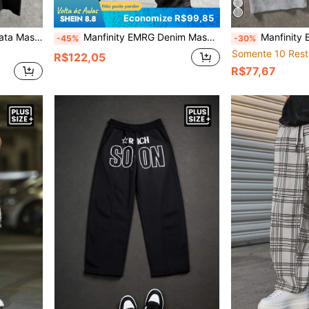
Economize R$99,85
ngas, Top Streetwear Americano, Adequado para Uso Diário, Passeios, Festas, Festivais de Música, Feriados
Manfinity EMRG Denim Masculino Vintage Lavado Perna Reta Solta, Cinza Escuro
Manfinity EMRG Calça Casual de
-45%
-30%
Somente 10 Rest
R$122,05
R$77,67