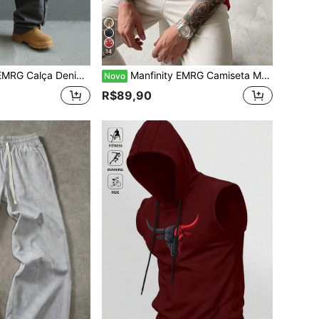
14
 Simples e Lisa para Uso Diário Masculino
Manfinity EMRG Camiseta Masculina Casual de Malha com Gola Redonda, Manga Curta e Estampa de Letra Desgastada
Novo
R$89,90