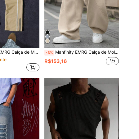
l de Uso Diário com Estampa de Letra e Estrela, Cordão e Vivo em Contraste
Manfinity EMRG Calça de Moletom Masculina Cor Sólida com Cordão na Cintura e Bolsos Casual Perna Larga Calça de Moletom Masculina Cinza Perna Sino Calça de Moletom Oversized Calça de Moletom Perna Larga para Homens Calça de Moletom Flare Masculina Calça de Moletom Flare Masculina Calça de Moletom Cinza Joggers Calça de Moletom Cinza Baggy Perna Larga
-3%
nte
R$153,16