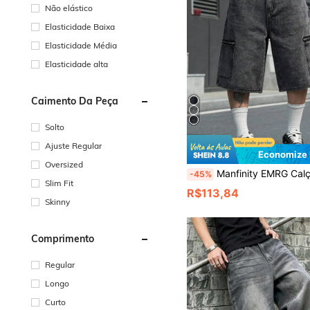
Não elástico
Elasticidade Baixa
Elasticidade Média
Elasticidade alta
Caimento Da Peça
Solto
Ajuste Regular
Economize 
Oversized
Manfinity EMRG Calça Denim Masculina Casual Retrô Preta Super Larga Pern
-45%
Slim Fit
R$113,84
Skinny
Comprimento
Regular
Longo
Curto