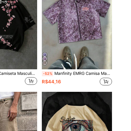
Manfinity EMRG Camiseta Masculina Plus Size Fashion Sakura Japonesa Tóquio Texto, Design Único, Férias
Manfinity EMRG Camisa Masculina de Manga Curta com Zíper e Estampa de Galhos de Árvore Desfolhada
-52%
R$44,16