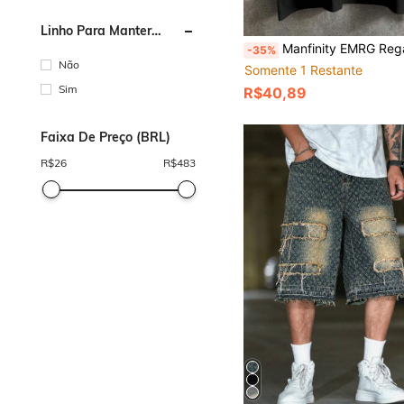
Linho Para Manter
Aquecido
Manfinity EMRG Regata Masculina Preta Estilo Gótico Sem Mangas, Top Streetwear com Estampa de Lírio-Aranha Vermelho, Top Casual de Verão Sem Mangas, Nova Regata Solta de Verão Sem Mangas, Top Gótico Escuro com Estampa de Lírio-Aranha Vermelho + Corrente & Letra em Caligrafia Sem Ma
-35%
Não
Somente 1 Restante
Sim
R$40,89
Faixa De Preço (BRL)
R$
26
R$
483