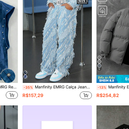
5
E
a, Cruz, Floco de Neve Grande e Contas Bolha
Manfinity EMRG Calça Jeans Perna Larga Jacquard Plus Size Masculino
Manfinity EMRG Casaco de Inverno de Manga Longa co
-35%
-13%
R$157,29
R$254,82