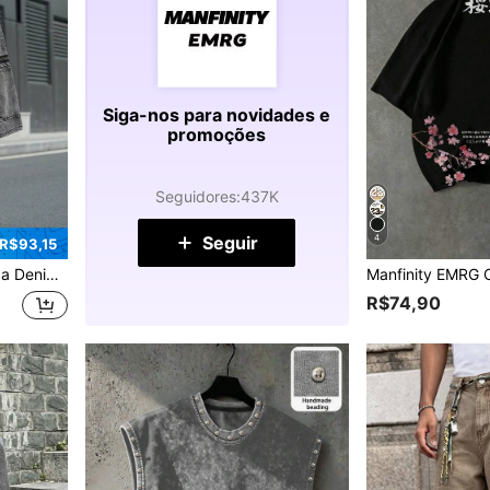
Siga-nos para novidades e
promoções
Seguidores
:
437K
Seguir
4
R$93,15
a Larga Cropped, Férias
R$74,90