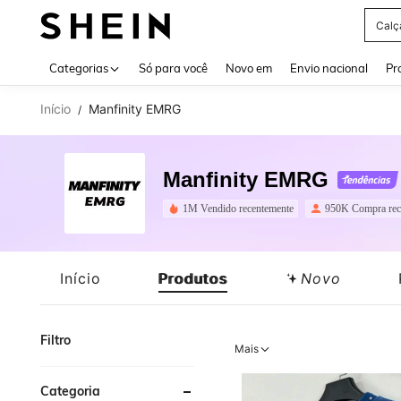
Calç
Use up 
Categorias
Só para você
Novo em
Envio nacional
Pr
Início
Manfinity EMRG
/
Manfinity EMRG
1M Vendido recentemente
950K Compra rec
Início
Produtos
Novo
Filtro
Mais
Categoria