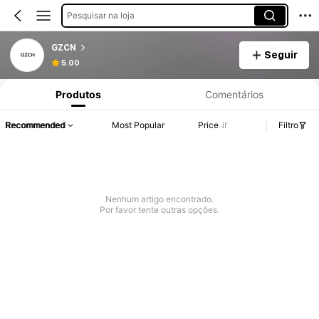
Pesquisar na loja
GZCN
Seguir
5.00
Produtos
Comentários
Recommended
Most Popular
Price
Filtro
Nenhum artigo encontrado.
Por favor tente outras opções.