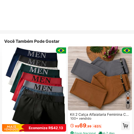
Você Também Pode Gostar
7
Kit 2 Calça Alfaiataria Feminina Co
m Cinto
100+ vendido
69
R$
,99
-63%
Economize R$42,13
Envio Nacional
4-7 dias