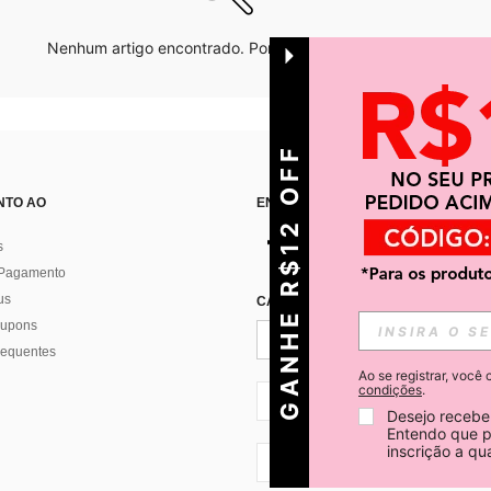
Nenhum artigo encontrado. Por favor tente outras opções.
GANHE R$12 OFF
NTO AO
ENCONTRE-NOS EM
s
 Pagamento
us
CADASTRE-SE PARA RECEBER NOTÍ
 cupons
requentes
Ao se registrar, voc
condições
.
BR + 55
Desejo receber
Entendo que p
inscrição a q
BR + 55