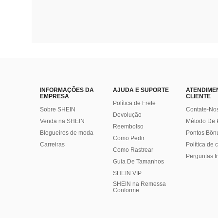
INFORMAÇÕES DA
AJUDA E SUPORTE
ATENDIME
EMPRESA
CLIENTE
Política de Frete
Sobre SHEIN
Contate-No
Devolução
Venda na SHEIN
Método De
Reembolso
Blogueiros de moda
Pontos Bôn
Como Pedir
Carreiras
Política de
Como Rastrear
Perguntas f
Guia De Tamanhos
SHEIN VIP
SHEIN na Remessa
Conforme