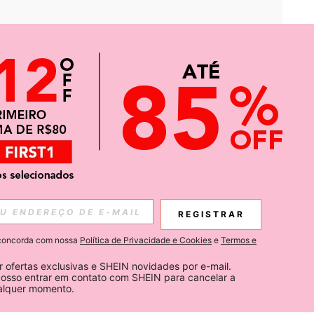
APP
CIAS SOBRE SHEIN.
REGISTRAR
Inscreva-se
ê concorda com nossa
Política de Privacidade e Cookies
e
Termos e
Subscribe
 ofertas exclusivas e SHEIN novidades por e-mail. 
osso entrar em contato com SHEIN para cancelar a 
ualquer momento.
Inscreva-se