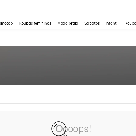
and down arrow keys to navigate search Buscas recentes and Pesquisar e Encontr
omoção
Roupas femininas
Moda praia
Sapatos
Infantil
Roupa