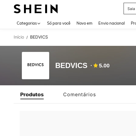
Saia
Use up 
Categorias
Só para você
Novo em
Envio nacional
Pr
Início
BEDVICS
/
BEDVICS
5.00
Produtos
Comentários