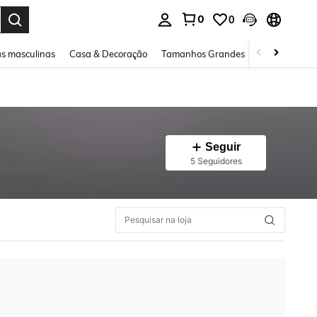
0
0
ar. Press Enter to select.
s masculinas
Casa & Decoração
Tamanhos Grandes
Joias e acessó
Seguir
5 Seguidores