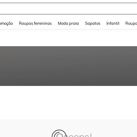
and down arrow keys to navigate search Buscas recentes and Pesquisar e Encontr
omoção
Roupas femininas
Moda praia
Sapatos
Infantil
Roupa