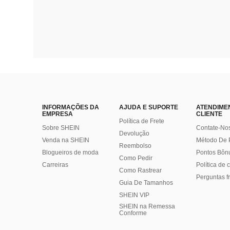
INFORMAÇÕES DA
AJUDA E SUPORTE
ATENDIME
EMPRESA
CLIENTE
Política de Frete
Sobre SHEIN
Contate-No
Devolução
Venda na SHEIN
Método De
Reembolso
Blogueiros de moda
Pontos Bôn
Como Pedir
Carreiras
Política de
Como Rastrear
Perguntas f
Guia De Tamanhos
SHEIN VIP
SHEIN na Remessa
Conforme