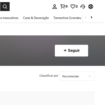
0
0
ar. Press Enter to select.
s masculinas
Casa & Decoração
Tamanhos Grandes
Joias e acessó
Seguir
Classificar por