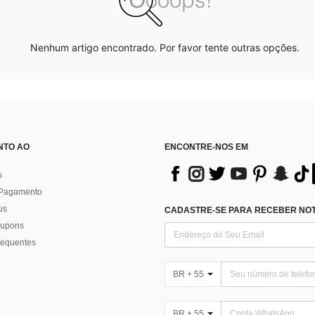
Nenhum artigo encontrado. Por favor tente outras opções.
NTO AO
ENCONTRE-NOS EM
s
 Pagamento
us
CADASTRE-SE PARA RECEBER NOTÍ
 cupons
requentes
BR + 55
BR + 55