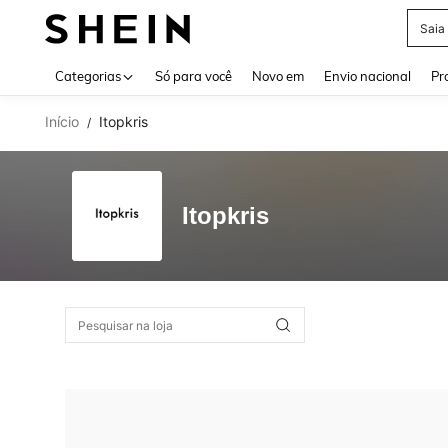
Saia
Use up 
Categorias
Só para você
Novo em
Envio nacional
Pr
Início
Itopkris
/
Itopkris