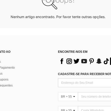
Nenhum artigo encontrado. Por favor tente outras opções.
NTO AO
ENCONTRE-NOS EM
s
 Pagamento
us
CADASTRE-SE PARA RECEBER NOTÍ
 cupons
requentes
BR + 55
BR + 55