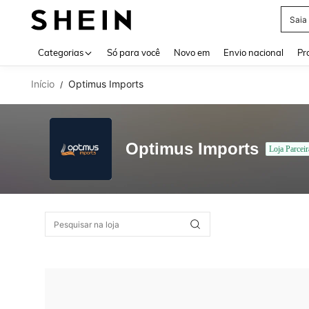
Saia
Use up 
Categorias
Só para você
Novo em
Envio nacional
Pr
Início
Optimus Imports
/
Optimus Imports
Loja Parceir