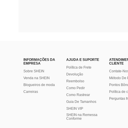
INFORMAÇÕES DA
AJUDA E SUPORTE
ATENDIME
EMPRESA
CLIENTE
Política de Frete
Sobre SHEIN
Contate-No
Devolução
Venda na SHEIN
Método De
Reembolso
Blogueiros de moda
Pontos Bôn
Como Pedir
Carreiras
Política de
Como Rastrear
Perguntas f
Guia De Tamanhos
SHEIN VIP
SHEIN na Remessa
Conforme