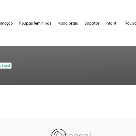
and down arrow keys to navigate search Buscas recentes and Pesquisar e Encontr
omoção
Roupas femininas
Moda praia
Sapatos
Infantil
Roupa
a Local