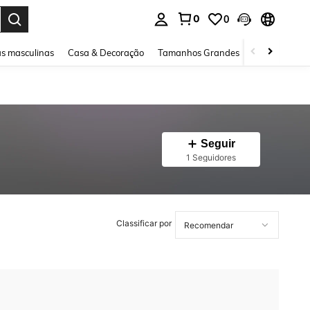
0
0
ar. Press Enter to select.
s masculinas
Casa & Decoração
Tamanhos Grandes
Joias e acessó
Seguir
1 Seguidores
Classificar por