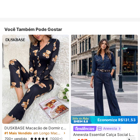
Você Também Pode Gostar
Economize R$131,53
DUSKBASE Macacão de Dormir co
Anewsta
m Botões e Babado Estampa de Urs
#1 Mais Vendido
em Longo Macacões femininos
Anewsta Essential Calça Social Lo
o, Detalhes Aconchegantes e Elega
700+ vendido
nga Feminina Nova, Profissional, C
(1000+)