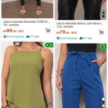
calca resinada flanelado COM CIN
calca resinada skinny com faixa im
TO importado
70+ vendido
portado
1,1k+ vendido
99
79
R$
,00
-51%
R$
,00
-61%
Envio Nacional
4-7 dias
Envio Nacional
4-7 dias