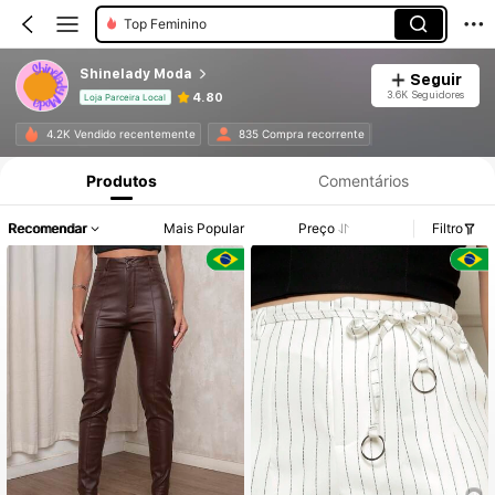
Top Feminino
Shinelady Moda
Seguir
3.6K Seguidores
4.80
Loja Parceira Local
4.2K Vendido recentemente
835 Compra recorrente
Produtos
Comentários
Recomendar
Mais Popular
Preço
Filtro