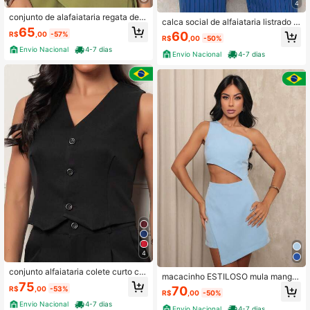
4
conjunto de alafaiataria regata de a
calca social de alfaiataria listrado c
lca FINO com short
65
om cinto
60
R$
,00
-57%
R$
,00
-50%
Envio Nacional
4-7 dias
Envio Nacional
4-7 dias
4
conjunto alfaiataria colete curto co
macacinho ESTILOSO mula manga
m short
75
de alfaiataria
70
R$
,00
-53%
R$
,00
-50%
Envio Nacional
4-7 dias
Envio Nacional
4-7 dias