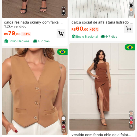
4
calca resinada skinny com faixa im
calca social de alfaiataria listrado c
portado
1,2k+ vendido
om cinto
60
R$
,00
-50%
79
R$
,00
-61%
Envio Nacional
4-7 dias
Envio Nacional
4-7 dias
9
13
vestido com fenda chic de alfaiatari