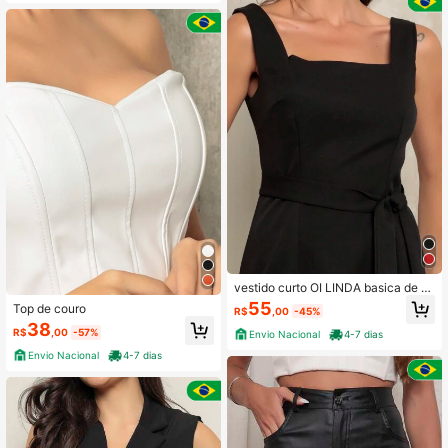
vestido curto OI LINDA basica de al
ca larga com cinto
55
Top de couro
R$
,00
-45%
38
R$
,00
-57%
Envio Nacional
4-7 dias
Envio Nacional
4-7 dias