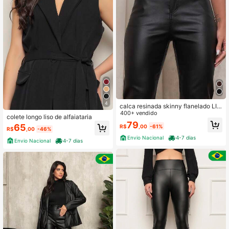
4
calca resinada skinny flanelado LIS
O BASICA importado
400+ vendido
colete longo liso de alfaiataria
79
65
R$
,00
-61%
R$
,00
-46%
Envio Nacional
4-7 dias
Envio Nacional
4-7 dias