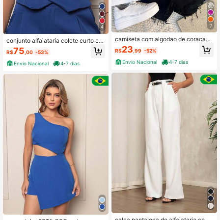
7
4
camiseta com algodao de coracao
conjunto alfaiataria colete curto co
LISTRADO
m short
23
75
R$
,99
-52%
R$
,00
-53%
Envio Nacional
4-7 dias
Envio Nacional
4-7 dias
calca pantalona de alfaiataria com