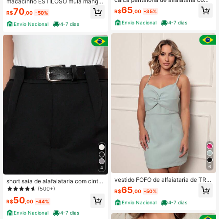
macacinho ESTILOSO mula manga
cinto fino
de alfaiataria
65
70
R$
,00
-35%
R$
,00
-50%
Envio Nacional
4-7 dias
Envio Nacional
4-7 dias
6
4
vestido FOFO de alfaiataria de TRA
short saia de alafaiataria com cinto
NCA com bojo com ziper do lado
marrom ou preto
65
(500+)
R$
,00
-50%
50
R$
,00
-44%
Envio Nacional
4-7 dias
Envio Nacional
4-7 dias