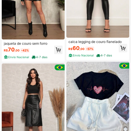
calca legging de couro flanelado
jaqueta de couro sem forro
60
70
R$
,00
-57%
R$
,00
-42%
Envio Nacional
4-7 dias
Envio Nacional
4-7 dias