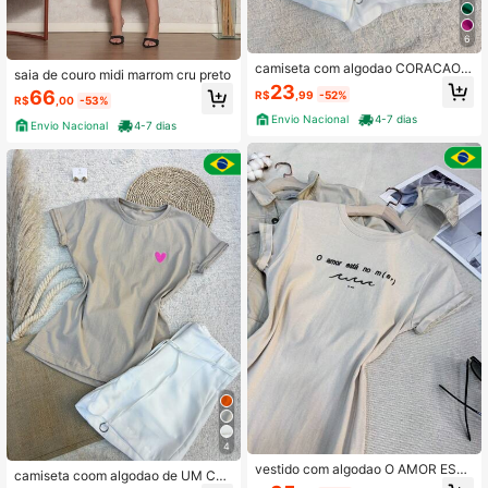
6
camiseta com algodao CORACAO
saia de couro midi marrom cru preto
DE ONCA
23
66
R$
,99
-52%
R$
,00
-53%
Envio Nacional
4-7 dias
Envio Nacional
4-7 dias
4
vestido com algodao O AMOR ESTA
camiseta coom algodao de UM CO
NO MAR