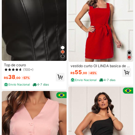
Top de couro
vestido curto OI LINDA basica de al
(100+)
ca larga com cinto
55
R$
,00
-45%
38
R$
,00
-57%
Envio Nacional
4-7 dias
Envio Nacional
4-7 dias