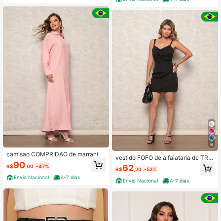
6
camisao COMPRIDAO de marrant
vestido FOFO de alfaiataria de TRA
90
NCA com bojo com ziper do lado
62
R$
,00
-47%
R$
,20
-52%
Envio Nacional
4-7 dias
Envio Nacional
4-7 dias