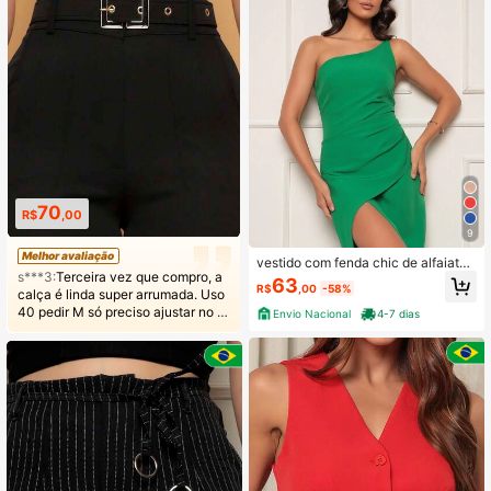
70
R$
,00
9
Melhor avaliação
vestido com fenda chic de alfaiatari
s***3:
Terceira vez que compro, a
a de uma alca
63
R$
,00
-58%
calça é linda super arrumada. Uso
40 pedir M só preciso ajustar no c
Envio Nacional
4-7 dias
omprimento pois sou pequena kk.
Comprem vcs vão gostar!