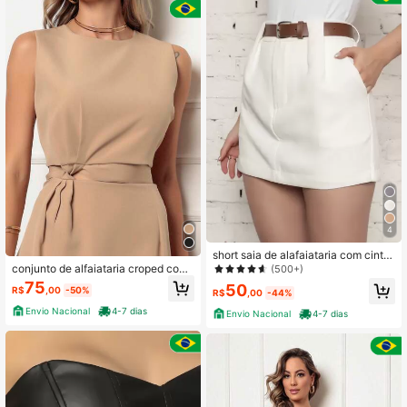
4
short saia de alafaiataria com cinto
marrom ou preto
conjunto de alfaiataria croped com
(500+)
saia midi de amarrar de laco
75
50
R$
,00
-50%
R$
,00
-44%
Envio Nacional
4-7 dias
Envio Nacional
4-7 dias