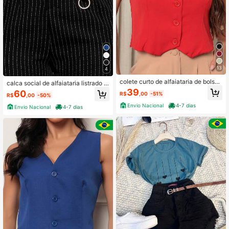
13
4
colete curto de alfaiataria de bolso f
calca social de alfaiataria listrado c
also
om cinto
39
60
R$
,00
-51%
R$
,00
-50%
Envio Nacional
4-7 dias
Envio Nacional
4-7 dias