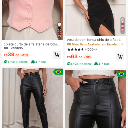
9
13
vestido com fenda chic de alfaiatari
a de uma alca
colete curto de alfaiataria de bolso f
#8 Mais Bem Avaliado
em Enrole Vestidos Femininos
also
80+ vendido
(1000+)
39
63
R$
,00
-61%
R$
,00
-58%
Envio Nacional
4-7 dias
Envio Nacional
4-7 dias