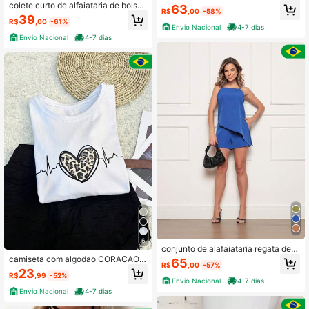
a de uma alca
colete curto de alfaiataria de bolso f
63
R$
,00
-58%
also
39
R$
,00
-61%
Envio Nacional
4-7 dias
Envio Nacional
4-7 dias
6
conjunto de alafaiataria regata de a
lca FINO com short
camiseta com algodao CORACAO
65
R$
,00
-57%
DE ONCA
23
R$
,99
-52%
Envio Nacional
4-7 dias
Envio Nacional
4-7 dias