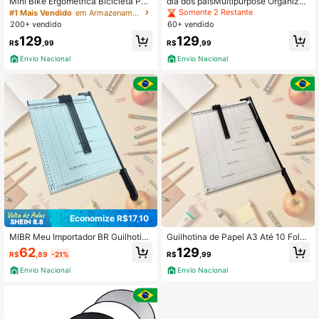
Mini Bike Ergométrica Bicicleta Port
dia dos paisMultipurpose Organizer
átil para Fisioterapia Design Compa
Cart With 3 Shelves White
Somente 2 Restante
#1 Mais Vendido
em Armazenamento de garagem
cto Ideal para Exercícios em Casa o
200+ vendido
60+ vendido
u em Movimento
129
129
R$
,99
R$
,99
Envio Nacional
Envio Nacional
Economize R$17,10
MIBR Meu Importador BR Guilhotina
Guilhotina de Papel A3 Até 10 Folh
Cortadora De Papel A4 Corte Até 1
as c Travamento de Folhas
62
129
R$
,89
-21%
R$
,99
2 Folhas c Trava
Envio Nacional
Envio Nacional