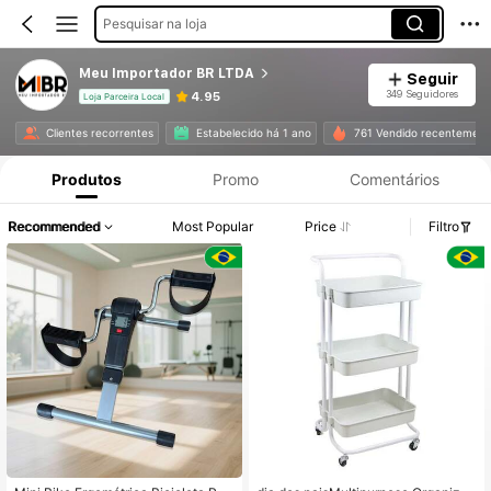
Pesquisar na loja
Meu Importador BR LTDA
Seguir
349 Seguidores
4.95
Loja Parceira Local
Clientes recorrentes
Estabelecido há 1 ano
761 Vendido recentement
Produtos
Promo
Comentários
Recommended
Most Popular
Price
Filtro