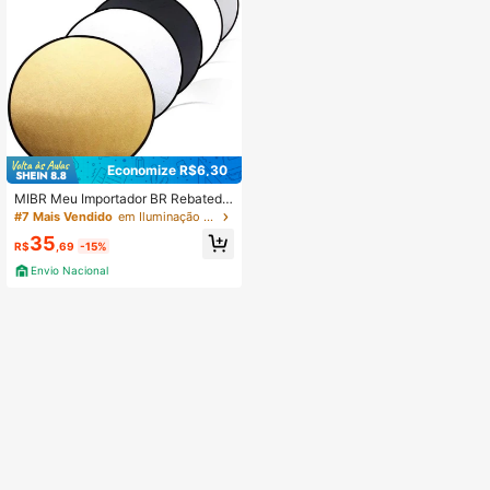
Economize R$6,30
MIBR Meu Importador BR Rebatedo
r e Difusor Fotográfico Circular 5 E
#7 Mais Vendido
em Iluminação para Fotografia
m 1 Com 60cm Iluminação Fotografi
35
a
R$
,69
-15%
Envio Nacional