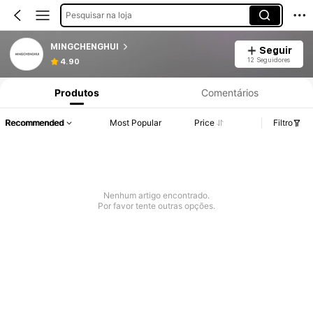
Pesquisar na loja
MINGCHENGHUI
Seguir
12 Seguidores
4.90
Produtos
Comentários
Recommended
Most Popular
Price
Filtro
Nenhum artigo encontrado.
Por favor tente outras opções.