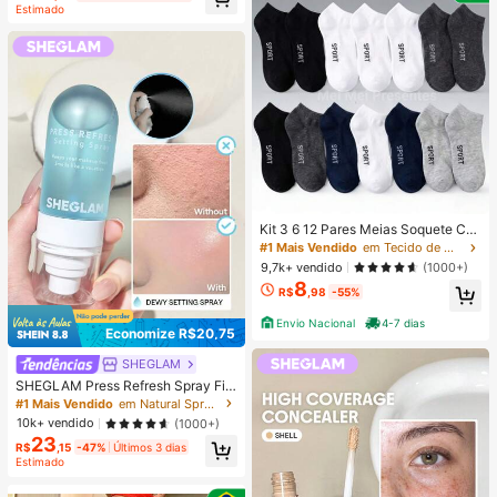
Estimado
Kit 3 6 12 Pares Meias Soquete Ca
no Curto Unissex Multicolorido 40-
#1 Mais Vendido
em Tecido de malha Meias masculinas até o tornozel
46
9,7k+ vendido
(1000+)
8
R$
,98
-55%
Envio Nacional
4-7 dias
Economize R$20,75
SHEGLAM
SHEGLAM Press Refresh Spray Fix
ador Marca De Beleza CosméTicos
#1 Mais Vendido
em Natural Spray de fixação
Maquiagem Para Mulheres E Menin
10k+ vendido
(1000+)
as
23
R$
,15
-47%
Últimos 3 dias
Estimado