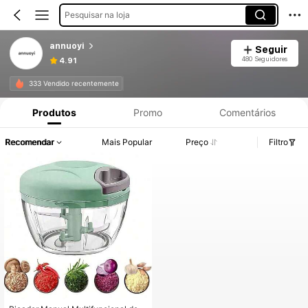
Pesquisar na loja
annuoyi
Seguir
480 Seguidores
4.91
333 Vendido recentemente
Produtos
Promo
Comentários
Recomendar
Mais Popular
Preço
Filtro