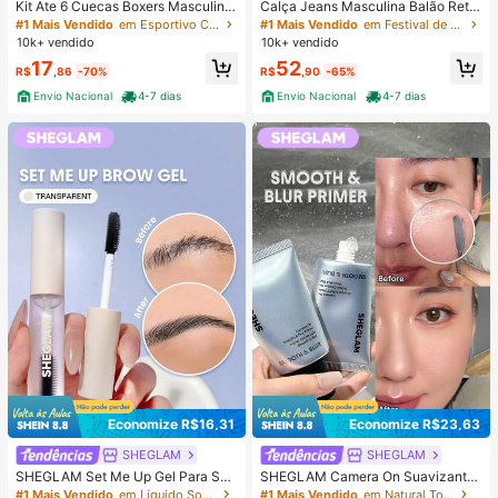
Kit Ate 6 Cuecas Boxers Masculina
Calça Jeans Masculina Balão Reto
Confortável Macia Cueca Adulto d
Baggy Premium Streetwear Oversiz
#1 Mais Vendido
em Esportivo Calções de banho masculinos
#1 Mais Vendido
em Festival de casamento Calças masculinas
e Microfibra Cores Lisa Variadas
ed Rapper Ganga Estilo Skatista Fol
10k+ vendido
10k+ vendido
gadas
17
52
R$
,86
-70%
R$
,90
-65%
Envio Nacional
4-7 dias
Envio Nacional
4-7 dias
Economize R$16,31
Economize R$23,63
SHEGLAM
SHEGLAM
SHEGLAM Set Me Up Gel Para Sob
SHEGLAM Camera On Suavizante
rancelhas Marca De Beleza Cosmé
& Desfocante Primer Marca De Bel
#1 Mais Vendido
em Líquido Sobrancelhas
#1 Mais Vendido
em Natural Tom