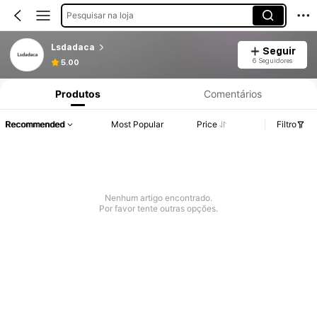
Pesquisar na loja
Lsdadaca
Seguir
6 Seguidores
5.00
Produtos
Comentários
Recommended
Most Popular
Price
Filtro
Nenhum artigo encontrado.
Por favor tente outras opções.