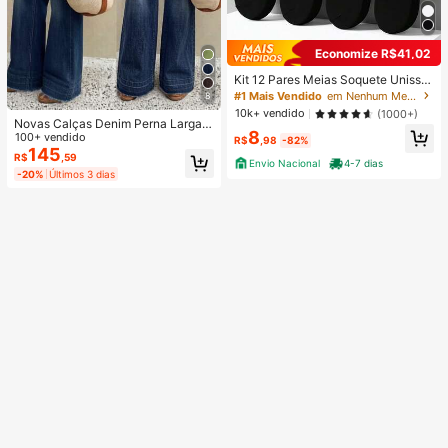
Economize R$41,02
Kit 12 Pares Meias Soquete Unisse
x Cano Curto Preta Ou Branca 35-
#1 Mais Vendido
em Nenhum Meias Femininas
8
40
10k+ vendido
(1000+)
Novas Calças Denim Perna Larga F
8
emininas, Calças Casuais de Moda
100+ vendido
R$
,98
-82%
de Alta Qualidade, Ajuste Confortáv
145
R$
,59
Envio Nacional
4-7 dias
el, Adequadas para Todas as Estaç
-20%
Últimos 3 dias
ões, Uso Diário Fashionável Outono