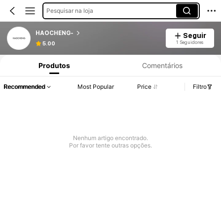
Pesquisar na loja
HAOCHENG-
Seguir
1 Seguidores
5.00
Produtos
Comentários
Recommended
Most Popular
Price
Filtro
Nenhum artigo encontrado.
Por favor tente outras opções.