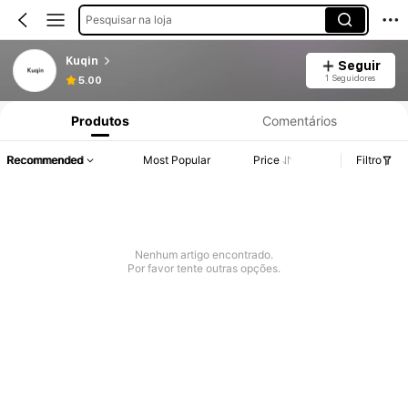
Pesquisar na loja
Kuqin
Seguir
1 Seguidores
5.00
Produtos
Comentários
Recommended
Most Popular
Price
Filtro
Nenhum artigo encontrado.
Por favor tente outras opções.