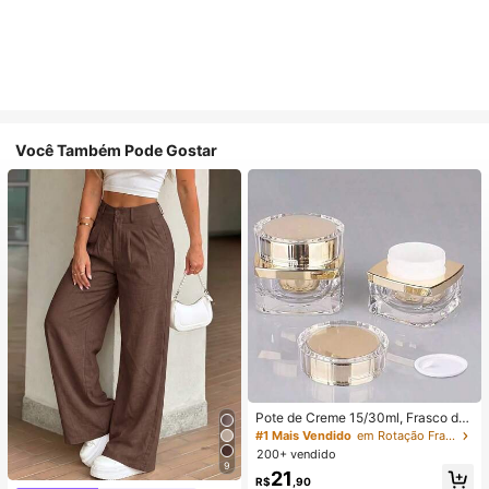
Você Também Pode Gostar
Pote de Creme 15/30ml, Frasco de
Creme Facial, Frasco de Creme par
#1 Mais Vendido
em Rotação Frascos de spray
a os Olhos, Embalagem Cosmética
200+ vendido
de Acrílico de Alta Qualidade, Frasc
9
21
o Dispensador
R$
,90