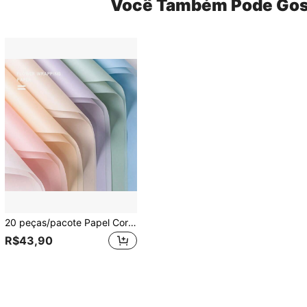
Você Também Pode Gos
20 peças/pacote Papel Coreano Sólido de Acabamento Fosco Translúcido Espesso e À Prova d'Água para Embalagem de Buquê de Flores, Material de Embalagem de Loja de Flores, 57x57cm
R$43,90