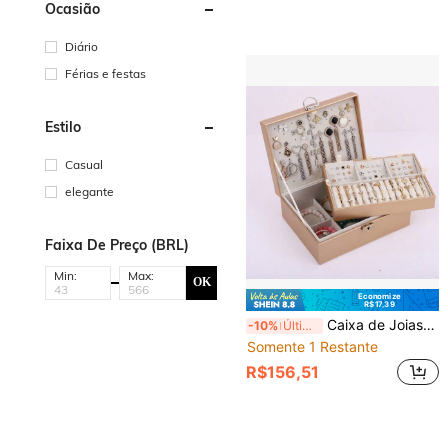
Ocasião
Diário
Férias e festas
Estilo
Casual
elegante
Faixa De Preço (BRL)
Min:
Max:
OK
Economize
R$17,39
Caixa de Joias de Couro de 2 Camadas Grande com Trava, Organizador de Joias Feminino com Apoio Removível para Brincos, Estojo de Armazenamento de Joias Portátil para Colar, Pulseira, Brinco e Anel
-10%
Últimos 3 dias
Somente 1 Restante
R$156,51