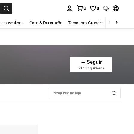
0
0
ar. Press Enter to select.
s masculinas
Casa & Decoração
Tamanhos Grandes
Joias e acessó
Seguir
217 Seguidores