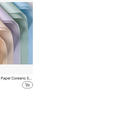
20 peças/pacote Papel Coreano Sólido de Acabamento Fosco Translúcido Espesso e À Prova d'Água para Embalagem de Buquê de Flores, Material de Embalagem de Loja de Flores, 57x57cm