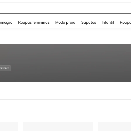
and down arrow keys to navigate search Buscas recentes and Pesquisar e Encontr
omoção
Roupas femininas
Moda praia
Sapatos
Infantil
Roupa
rrente