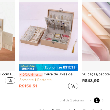
Economize R$17,39
Caixa de Joias de Couro PU com Espelho, Caixa de Armazenamento de Joias de Grande Capacidade para Colares, Anéis, Brincos, Pulseiras, Caixa de Presente com Espelho e Fechadura, Organizador de Joias Multifuncional com Gavetas
Caixa de Joias de Couro de 2 Camadas Grande com Trava, Organizador de Joias Feminino com Apoio Removível para Brincos, Estojo de Armazenamento de Joias Portátil para Colar, Pulseira, Brinco e Anel
-10%
Últimos 3 dias
Somente 1 Restante
R$43,90
R$156,51
1
Total de 1 páginas