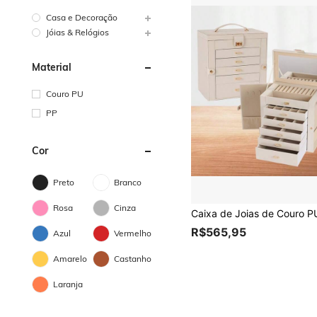
Casa e Decoração
Jóias & Relógios
Material
Couro PU
PP
Cor
Preto
Branco
Rosa
Cinza
R$565,95
Azul
Vermelho
Amarelo
Castanho
Laranja