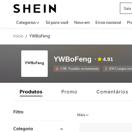
Saia
Use up 
Categorias
Só para você
Novo em
Envio nacional
Pr
Início
YWBoFeng
/
YWBoFeng
4.91
1.9K Vendido recentemente
659 Compra reco
Produtos
Promo
Comentários
Filtro
Mais
Categoria