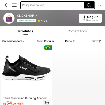
Pesquisar na loja
CLICKSHOP
Seguir
82 Seguidores
4.92
Loja Parceira Local
Produtos
Comentários
Recommended
Most Popular
Price
Filtro
Tenis Masculino Running Academia
Olimp Clickshop Caminhada Dia a
54
R$
,99
-68%
Dia Preto