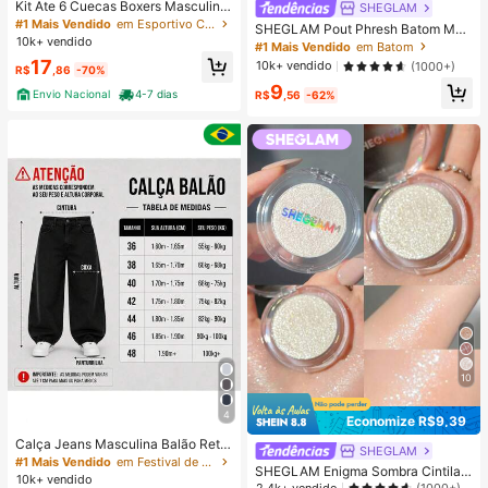
Kit Ate 6 Cuecas Boxers Masculina
SHEGLAM
Confortável Macia Cueca Adulto d
#1 Mais Vendido
em Esportivo Calções de banho masculinos
SHEGLAM Pout Phresh Batom Mud
e Microfibra Cores Lisa Variadas
10k+ vendido
a De Cor-Watermelon Lip Combo M
#1 Mais Vendido
em Batom
arca De Beleza CosméTicos Maqui
17
10k+ vendido
(1000+)
R$
,86
-70%
agem Para Mulheres E Meninas
9
Envio Nacional
4-7 dias
R$
,56
-62%
10
4
Economize R$9,39
Calça Jeans Masculina Balão Reto
SHEGLAM
Baggy Premium Streetwear Oversiz
#1 Mais Vendido
em Festival de casamento Calças masculinas
SHEGLAM Enigma Sombra Cintilan
ed Rapper Ganga Estilo Skatista Fol
10k+ vendido
te-Pure Marca De Beleza CosméTi
2,4k+ vendido