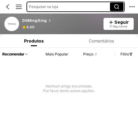
Pesquisar na loja
DGMingXing
Seguir
6 Seguidores
5.00
Produtos
Comentários
Recomendar
Mais Popular
Preço
Filtro
Nenhum artigo encontrado.
Por favor tente outras opções.