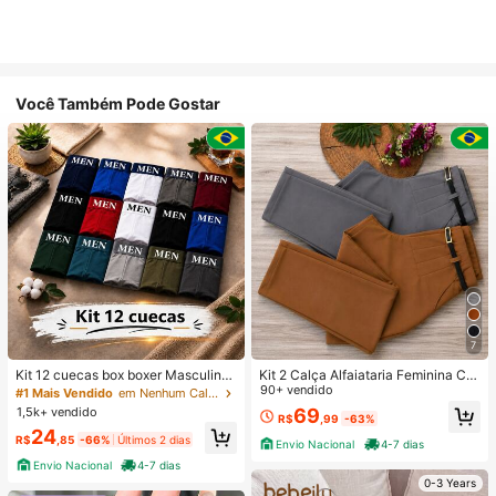
Você Também Pode Gostar
7
Kit 12 cuecas box boxer Masculinas
Kit 2 Calça Alfaiataria Feminina Co
Premium Microfibra Confort Boxer o
m Cinto
90+ vendido
#1 Mais Vendido
em Nenhum Calções de banho masculinos
u 4
1,5k+ vendido
69
R$
,99
-63%
24
R$
,85
-66%
Últimos 2 dias
Envio Nacional
4-7 dias
Envio Nacional
4-7 dias
0-3 Years