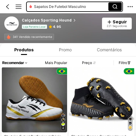
Sapatos De Futebol Masculino
Calçados Sporting Hound
Seguir
221 Seguidores
4.95
Loja Parceira Local
341 Vendido recentemente
Produtos
Promo
Comentários
Recomendar
Mais Popular
Preço
Filtro
4