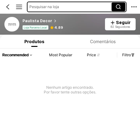
Pesquisar na loja
Paulista Decor
Seguir
82 Seguidores
4.89
Loja Parceira Local
Produtos
Comentários
Recommended
Most Popular
Price
Filtro
Nenhum artigo encontrado.
Por favor tente outras opções.