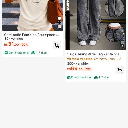
Camisetão Feminino Estampado Co
stas Farmácia Profissão Faculdade
50+ vendido
Curso 100% Algodão
31
R$
,90
-20%
4
Envio Nacional
4-7 dias
Calça Jeans Wide Leg Pantalona F
eminina Cintura Alta Tecido Premiu
#4 Mais Vendido
em novo Jeans Feminino
m Confortável Grafite
300+ vendido
69
R$
,90
-59%
Envio Nacional
4-7 dias