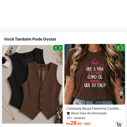
Você Também Pode Gostar
10
Camiseta Blusa Feminina Confeiteir
a Boleira Doceira Doces T Shirt Pro
Baixa taxa de devolução
fissão 100% Algodão
50+ vendido
4
28
R$
,90
-42%