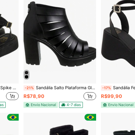
 Pirâmide Moda
Sandália Salto Plataforma Gladiadora Sintético ou Verniz
Sandália Feminina Pla
-21%
-17%
R$78,90
R$99,90
ias
Envio Nacional
4-7 dias
Envio Nacional