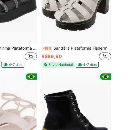
rma Flatform detalhe tiras com strass
Sandália Plataforma Fisherman confortável Feminina Salto alto
-18%
R$89,90
4-7 dias
Envio Nacional
4-7 dias