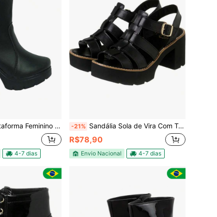
talhe Em Zíper Conforto Sintetico ou Verniz
Sandália Sola de Vira Com Três Tiras Preta Sintética
-21%
R$78,90
4-7 dias
Envio Nacional
4-7 dias