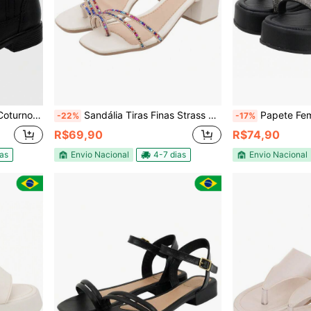
íper e Cravinho
Sandália Tiras Finas Strass Salto Bloco Feminino
Papete Feminina Platafo
-22%
-17%
R$69,90
R$74,90
ias
Envio Nacional
4-7 dias
Envio Nacional