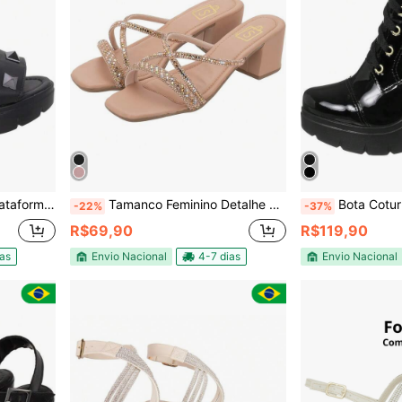
o 2 Tiras Spike
Tamanco Feminino Detalhe em Tiras Strass em X Salto Bloco
Bota Coturno Salto Al
-22%
-37%
R$69,90
R$119,90
ias
Envio Nacional
4-7 dias
Envio Nacional