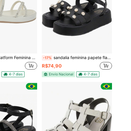
na Detalhe Em Fivela e Tiras Com Brilho
sandalia feminina papete flatform com tiras em x e meias esferas
-17%
R$74,90
4-7 dias
Envio Nacional
4-7 dias