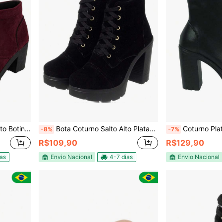
urça Novidade
Bota Coturno Salto Alto Plataforma Preta Camurça botas feminina elegant confortável sapatos feminina elegante
Coturno Plataforma Feminino De
-8%
-7%
R$109,90
R$129,90
ias
Envio Nacional
4-7 dias
Envio Nacional