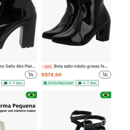
to Plataforma Verniz Ou Sintetico
Bota salto médio grosso feminina bico fino e zíper lateral, Bota feminina salto bloco
-34%
R$78,90
4-7 dias
Envio Nacional
4-7 dias