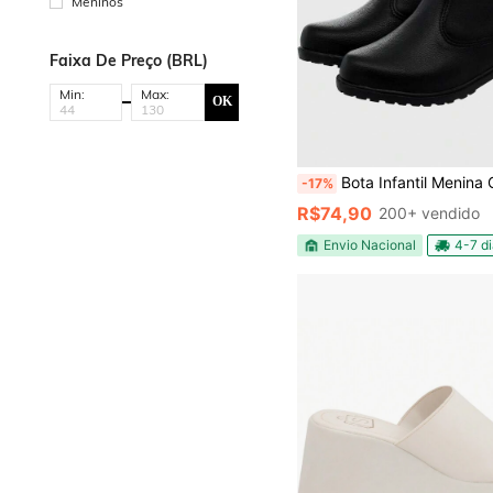
Meninos
Faixa De Preço (BRL)
Min:
Max:
OK
Bota Infantil Menina Coturno Cano Baixo Z
-17%
R$74,90
200+ vendido
Envio Nacional
4-7 d