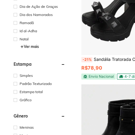
Dia de Ação de Graças
Dia dos Namorados
Ramadã
Id al-Adha
Natal
Ver mais
Sandália Tratorada Com Spike Pirâmide Femi
-21%
Estampa
R$78,90
Simples
Envio Nacional
4-7 d
Padrão Texturizado
Estampa total
Gráfico
Gênero
Meninas