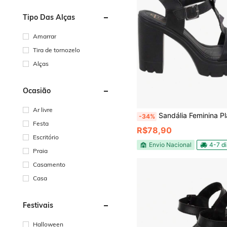
Tipo Das Alças
Amarrar
Tira de tornozelo
Alças
Ocasião
Ar livre
Sandália Feminina Plataforma Salto Alt
-34%
Festa
R$78,90
Escritório
Envio Nacional
4-7 d
Praia
Casamento
Casa
Festivais
Halloween