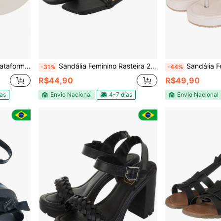
at Gáspea Larga
Sandália Feminino Rasteira 2 Tiras Casual Confortável
Sandália Feminina As
-31%
-44%
R$44,90
R$49,90
ias
Envio Nacional
4-7 dias
Envio Nacional