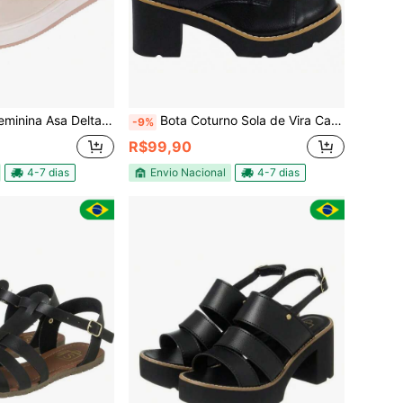
a Delta Flatform Plana Confortável
Bota Coturno Sola de Vira Cano Alto Sintético
-9%
R$99,90
4-7 dias
Envio Nacional
4-7 dias