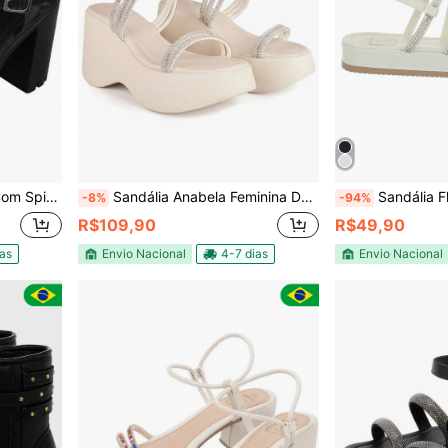
nina Salto Alto
Sandália Anabela Feminina Detalhe Strass Salto Plataforma
Sandália Flatform Femini
-8%
-94%
R$109,90
R$49,90
ias
Envio Nacional
4-7 dias
Envio Nacional