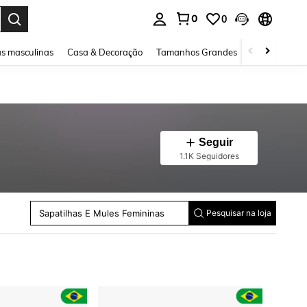
0
0
ar. Press Enter to select.
s masculinas
Casa & Decoração
Tamanhos Grandes
Joias e acessó
Seguir
1.1K Seguidores
Botas De Cano Médio
Sandálias De Salto Feminino
Botas Criança
Sapatilhas E Mules Femininas
Pesquisar na loja