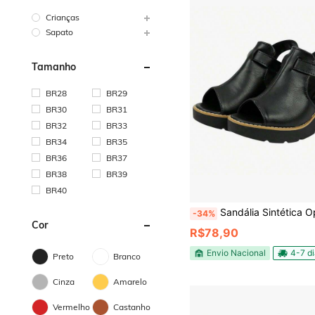
Crianças
Sapato
Tamanho
BR28
BR29
BR30
BR31
BR32
BR33
BR34
BR35
BR36
BR37
BR38
BR39
BR40
Sandália Sintética Open Boot Sola D
-34%
Cor
R$78,90
Envio Nacional
4-7 d
Preto
Branco
Cinza
Amarelo
Vermelho
Castanho