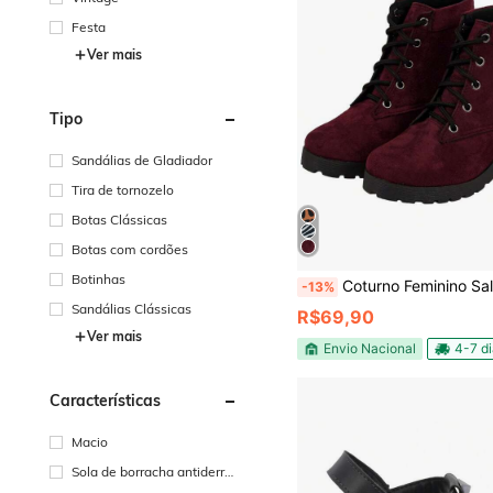
Festa
Ver mais
Tipo
Sandálias de Gladiador
Tira de tornozelo
Botas Clássicas
Botas com cordões
Botinhas
Coturno Feminino Salto Botinha Cam
-13%
Sandálias Clássicas
R$69,90
Ver mais
Envio Nacional
4-7 d
Características
Macio
Sola de borracha antiderra
pante