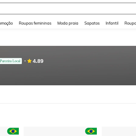
a Jeans Feminina
and down arrow keys to navigate search Buscas recentes and Pesquisar e Encontr
omoção
Roupas femininas
Moda praia
Sapatos
Infantil
Roupa
4.89
Parceira Local