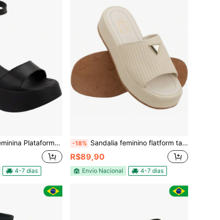
taforma Anabela flat Gáspea Larga
Sandalia feminino flatform tamanco chinelo confortável
-18%
R$89,90
4-7 dias
Envio Nacional
4-7 dias