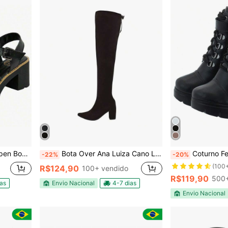
e Vira Preta
Bota Over Ana Luiza Cano Longo The Knee Saltinho Quadrado
Coturno Feminino Bo
-22%
-20%
(100
R$124,90
100+ vendido
R$119,90
500+
ias
Envio Nacional
4-7 dias
Envio Nacional