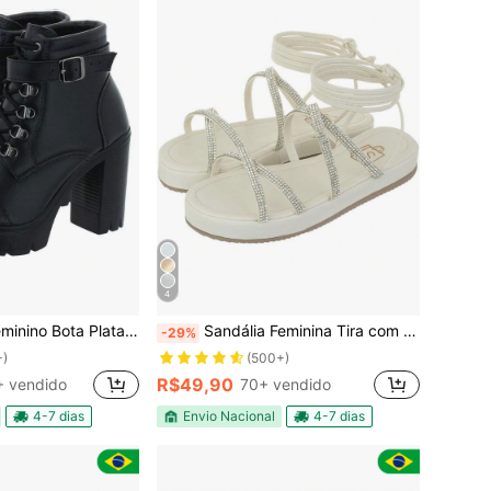
4
ta Plataforma Detalhe em Fivela
Sandália Feminina Tira com Brilho Flatform Amarração Moda
-29%
+)
(500+)
R$49,90
 vendido
70+ vendido
4-7 dias
Envio Nacional
4-7 dias