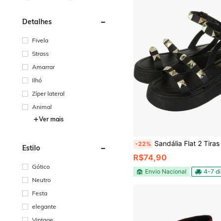
Detalhes
Fivela
Strass
Amarrar
Ilhó
Zíper lateral
Animal
Ver mais
Sandália Flat 2 Tiras Spike Papete Feminina
-22%
Estilo
R$74,90
Gótico
Envio Nacional
4-7 d
Neutro
Festa
elegante
Vintage