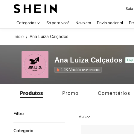
Calç
Use up 
Categorias
Só para você
Novo em
Envio nacional
Pr
Início
Ana Luiza Calçados
/
Ana Luiza Calçados
Loja 
1.6K Vendido recentemente
Produtos
Promo
Comentários
Filtro
Mais
Categoria