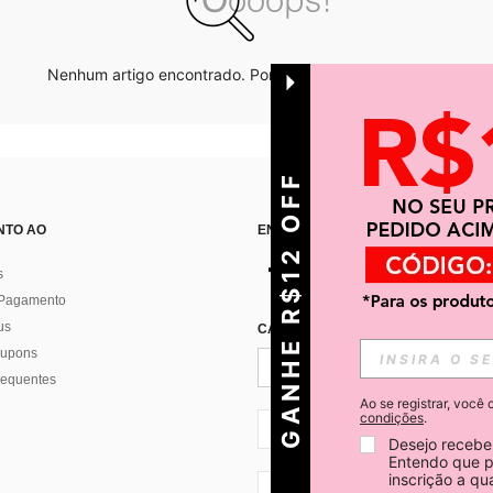
Nenhum artigo encontrado. Por favor tente outras opções.
GANHE R$12 OFF
NTO AO
ENCONTRE-NOS EM
s
 Pagamento
us
CADASTRE-SE PARA RECEBER NOTÍ
 cupons
requentes
Ao se registrar, voc
condições
.
BR + 55
Desejo receber
Entendo que p
inscrição a q
BR + 55