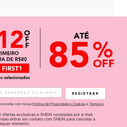
APP
CIAS SOBRE SHEIN.
REGISTRAR
Inscreva-se
ê concorda com nossa
Política de Privacidade e Cookies
e
Termos e
Subscribe
 ofertas exclusivas e SHEIN novidades por e-mail. 
osso entrar em contato com SHEIN para cancelar a 
ualquer momento.
Inscreva-se