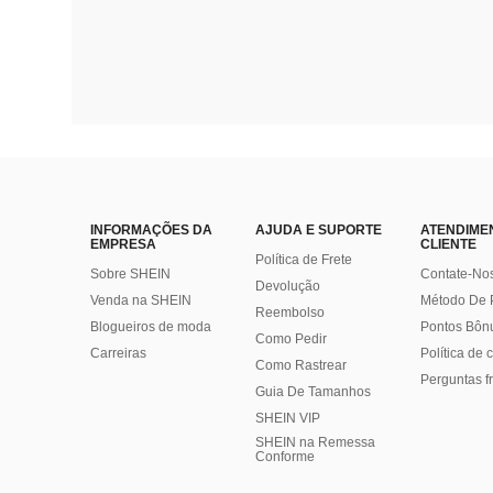
INFORMAÇÕES DA
AJUDA E SUPORTE
ATENDIME
EMPRESA
CLIENTE
Política de Frete
Sobre SHEIN
Contate-No
Devolução
Venda na SHEIN
Método De
Reembolso
Blogueiros de moda
Pontos Bôn
Como Pedir
Carreiras
Política de
Como Rastrear
Perguntas f
Guia De Tamanhos
SHEIN VIP
SHEIN na Remessa
Conforme