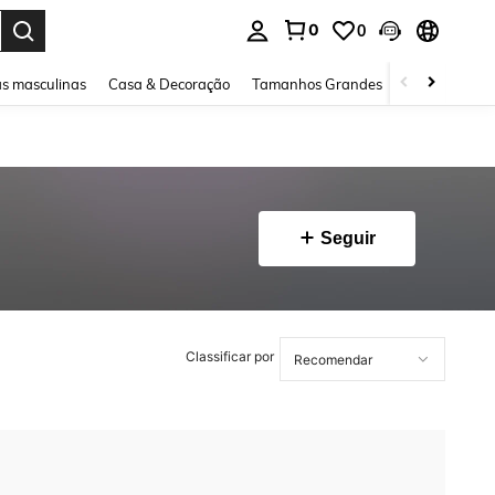
0
0
ar. Press Enter to select.
s masculinas
Casa & Decoração
Tamanhos Grandes
Joias e acessó
Seguir
Classificar por