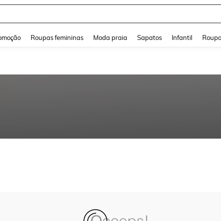
and down arrow keys to navigate search Buscas recentes and Pesquisar e Encontr
omoção
Roupas femininas
Moda praia
Sapatos
Infantil
Roupa