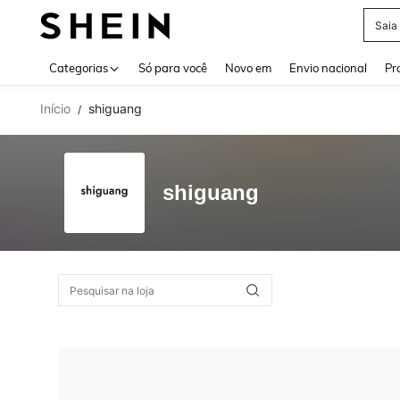
Saia
Use up 
Categorias
Só para você
Novo em
Envio nacional
Pr
Início
shiguang
/
shiguang