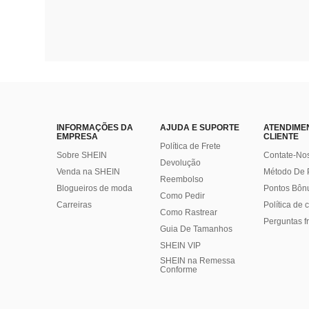
INFORMAÇÕES DA
AJUDA E SUPORTE
ATENDIME
EMPRESA
CLIENTE
Política de Frete
Sobre SHEIN
Contate-No
Devolução
Venda na SHEIN
Método De
Reembolso
Blogueiros de moda
Pontos Bôn
Como Pedir
Carreiras
Política de
Como Rastrear
Perguntas f
Guia De Tamanhos
SHEIN VIP
SHEIN na Remessa
Conforme