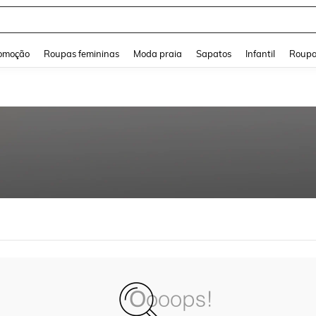
and down arrow keys to navigate search Buscas recentes and Pesquisar e Encontr
omoção
Roupas femininas
Moda praia
Sapatos
Infantil
Roupa