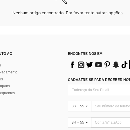
Nenhum artigo encontrado. Por favor tente outras opções.
NTO AO
ENCONTRE-NOS EM
s
 Pagamento
us
CADASTRE-SE PARA RECEBER NOTÍ
 cupons
requentes
BR + 55
BR + 55