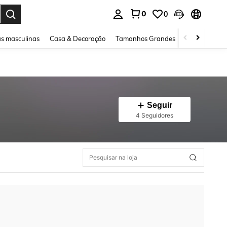
0
0
ar. Press Enter to select.
s masculinas
Casa & Decoração
Tamanhos Grandes
Joias e acessó
Seguir
4 Seguidores