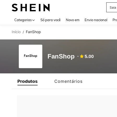
Saia
Use up 
Categorias
Só para você
Novo em
Envio nacional
Pr
Início
FanShop
/
FanShop
5.00
Produtos
Comentários