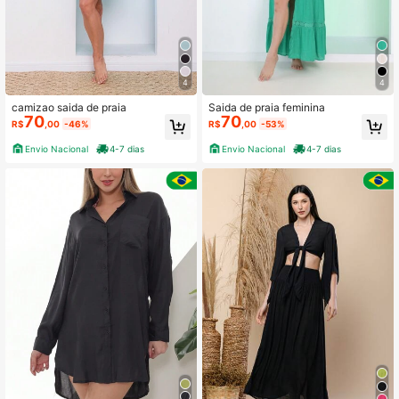
4
4
camizao saida de praia
Saida de praia feminina
70
70
R$
,00
-46%
R$
,00
-53%
Envio Nacional
4-7 dias
Envio Nacional
4-7 dias