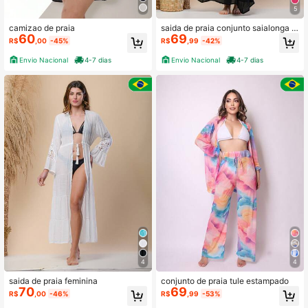
5
camizao de praia
saida de praia conjunto saialonga c
60
69
ropped de amarrar blusa curta
R$
,00
-45%
R$
,99
-42%
Envio Nacional
4-7 dias
Envio Nacional
4-7 dias
4
4
saida de praia feminina
conjunto de praia tule estampado
70
69
R$
,00
-46%
R$
,99
-53%