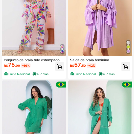
conjunto de praia tule estampado
Saida de praia feminina
75
57
R$
,00
-46%
R$
,50
-42%
Envio Nacional
4-7 dias
Envio Nacional
4-7 dias