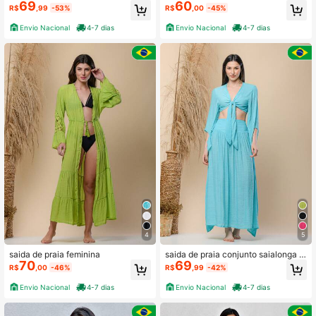
69
60
R$
,99
-53%
R$
,00
-45%
Envio Nacional
4-7 dias
Envio Nacional
4-7 dias
4
5
saida de praia feminina
saida de praia conjunto saialonga c
70
69
ropped de amarrar blusa curta
R$
,00
-46%
R$
,99
-42%
Envio Nacional
4-7 dias
Envio Nacional
4-7 dias