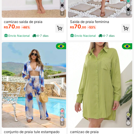
4
4
camizao saida de praia
Saida de praia feminina
70
70
R$
,00
-46%
R$
,00
-53%
Envio Nacional
4-7 dias
Envio Nacional
4-7 dias
4
conjunto de praia tule estampado
camizao de praia