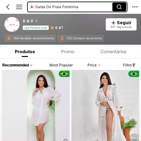
Saída De Praia Feminina
D & V
Seguir
837 Seguidores
4.87
Loja Parceira Local
194 Vendido recentemente
125 Compra recorrente
Produtos
Promo
Comentários
Recommended
Most Popular
Price
Filtro