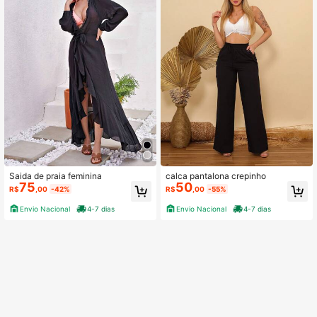
Saida de praia feminina
calca pantalona crepinho
75
50
R$
,00
-42%
R$
,00
-55%
Envio Nacional
4-7 dias
Envio Nacional
4-7 dias