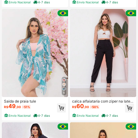
Envio Nacional
4-7 dias
Envio Nacional
4-7 dias
6
Saida de praia tule
calca alfaiataria com ziper na latera
49
60
z
R$
,00
-51%
R$
,00
-50%
Envio Nacional
4-7 dias
Envio Nacional
4-7 dias