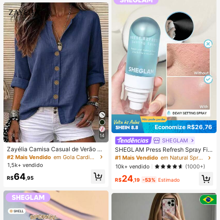
Economize R$26,76
14
SHEGLAM
Zayélia Camisa Casual de Verão El
SHEGLAM Press Refresh Spray Fix
egante e Simples com Tecido Liso
ador Marca De Beleza CosméTicos
#2 Mais Vendido
em Gola Cardigan Tops, blusas e camisetas feminina
#1 Mais Vendido
em Natural Spray de fixação
para Mulheres, Camisa de Trabalho
Maquiagem Para Mulheres E Menin
1,5k+ vendido
10k+ vendido
(1000+)
as
64
24
R$
,95
R$
,19
-53%
Estimado