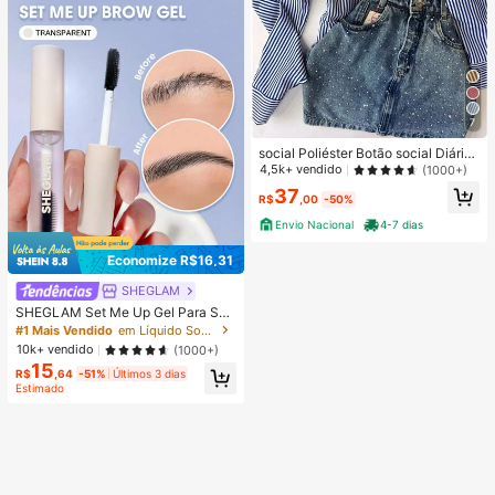
7
social Poliéster Botão social Diário
PRIMAVERA/VERAO/INVERNO
4,5k+ vendido
(1000+)
37
R$
,00
-50%
Envio Nacional
4-7 dias
Economize R$16,31
SHEGLAM
SHEGLAM Set Me Up Gel Para Sob
rancelhas Marca De Beleza Cosmé
#1 Mais Vendido
em Líquido Sobrancelhas
Ticos Maquiagem Para Mulheres E
10k+ vendido
(1000+)
Meninas
15
R$
,64
-51%
Últimos 3 dias
Estimado