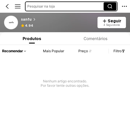
Pesquisar na loja
sanfu
Seguir
4 Seguidores
4.94
Produtos
Comentários
Recomendar
Mais Popular
Preço
Filtro
Nenhum artigo encontrado.
Por favor tente outras opções.