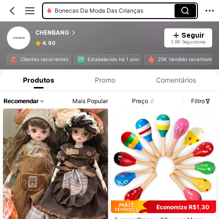
Bonecas Da Moda Das Crianças
CHENBANG
Seguir
2.8K Seguidores
4.90
Clientes recorrentes
Estabelecido há 1 ano
25K Vendido recentemen
Produtos
Promo
Comentários
Recomendar
Mais Popular
Preço
Filtro
Economize R$1,30