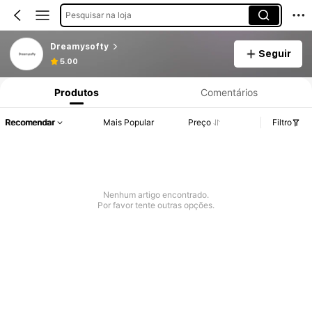
Pesquisar na loja
Dreamysofty
Seguir
5.00
Produtos
Comentários
Recomendar
Mais Popular
Preço
Filtro
Nenhum artigo encontrado.
Por favor tente outras opções.