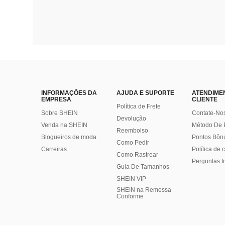
INFORMAÇÕES DA
AJUDA E SUPORTE
ATENDIME
EMPRESA
CLIENTE
Política de Frete
Sobre SHEIN
Contate-No
Devolução
Venda na SHEIN
Método De
Reembolso
Blogueiros de moda
Pontos Bôn
Como Pedir
Carreiras
Política de
Como Rastrear
Perguntas f
Guia De Tamanhos
SHEIN VIP
SHEIN na Remessa
Conforme