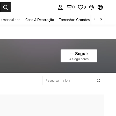
0
0
ar. Press Enter to select.
s masculinas
Casa & Decoração
Tamanhos Grandes
Joias e acessó
Seguir
4 Seguidores