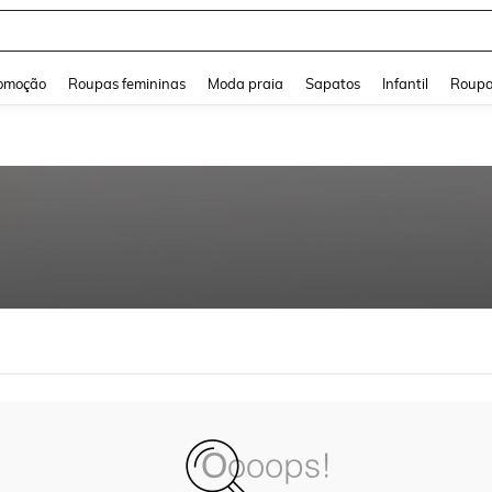
and down arrow keys to navigate search Buscas recentes and Pesquisar e Encontr
omoção
Roupas femininas
Moda praia
Sapatos
Infantil
Roupa