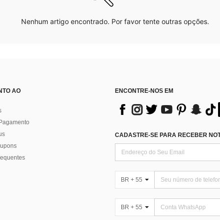
Nenhum artigo encontrado. Por favor tente outras opções.
NTO AO
ENCONTRE-NOS EM
s
 Pagamento
us
CADASTRE-SE PARA RECEBER NOTÍ
 cupons
requentes
BR + 55
BR + 55