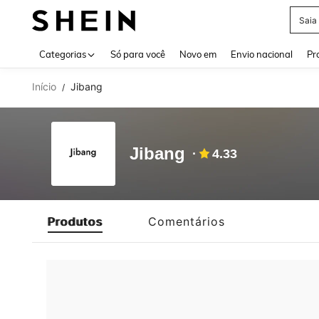
Saia
Use up 
Categorias
Só para você
Novo em
Envio nacional
Pr
Início
Jibang
/
Jibang
4.33
Produtos
Comentários