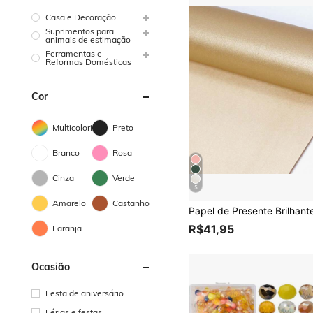
Casa e Decoração
Suprimentos para
animais de estimação
Ferramentas e
Reformas Domésticas
Cor
Multicolorido
Preto
Branco
Rosa
Cinza
Verde
5
Amarelo
Castanho
R$41,95
Laranja
Ocasião
Festa de aniversário
Férias e festas