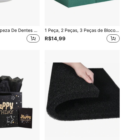
Toalhetes De Limpeza De Dentes De Animais De Estimação Para Cães E Gatos 50 Contagens, Toalhetes Dentais Para Cães Para Reduzir Placa Bacteriana E Tártaro, Purificador De Hálito, Toalhetes De Dedo Para Animais De Estimação, Sem Escova De Dentes Dura
1 Peça, 2 Peças, 3 Peças de Blocos de Espuma Floral Retangulares, cada bloco (5.5 Polegadas de comprimento x 3.1 Polegadas de largura x 1.7 Polegadas de altura), Blocos de Espuma Floral Redondos de 3.15 Polegadas, 6.5 Polegadas, Usados para Arranjos de Flores Frescas e Artificiais, Espuma Vegetal, Suprimentos de Florista, Decoração Floral de Corredor de Casamento, Blocos de Espuma Floral Verde Adequados para Uso Úmido e Seco, Adequados para DIY, Arte, Artesanato e Casamentos
R$14,99