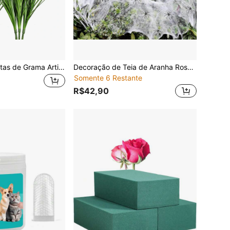
12/24 Peças Plantas de Grama Artificial, Tufos de Grama de Trigo Falsa, Plantas Altas de Grama Artificial Falsa para Decoração Externa, Decoração Interna de Casa Plantas Verdes Artificiais (Verde com Caudas Vermelhas)
Decoração de Teia de Aranha Rosa para Aniversário 300/800/1400 Pés Quadrados, Acompanha 40/60/100 Aranhas Falsas Extras, Teia de Aranha Super Elástica, Perfeita para Festas com Tema de Halloween em Ambientes Internos e Externos
Somente 6 Restante
R$42,90