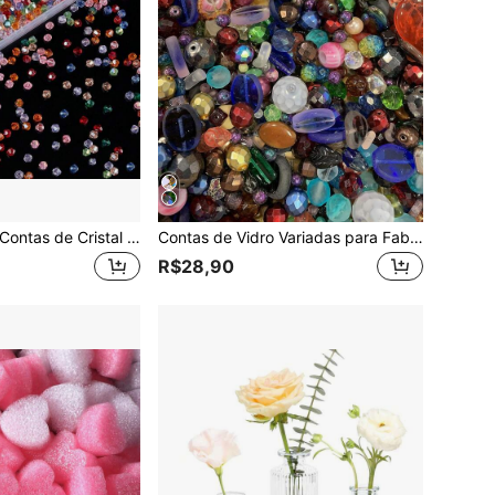
550/1100 peças Contas de Cristal de Vidro Bicônicas de 4mm, Adequadas para Fabricação de Joias, Pequenas Decorações Luminosas, Pulseiras DIY e Artesanato (Multicolorido)
Contas de Vidro Variadas para Fabricação de Joias, Iluminação DIY, Artesanato e Hobbies Decorativos, Pacote Grande de Cristais de Cores Mistas, Tamanho 4-18mm, Peso 50g/100g/250g.
R$28,90