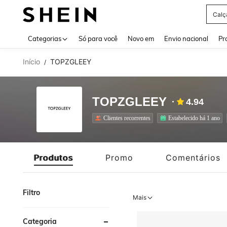
Calç
Use up 
Categorias
Só para você
Novo em
Envio nacional
Pr
Início
TOPZGLEEY
/
TOPZGLEEY
4.94
Clientes recorrentes
Estabelecido há 1 ano
Produtos
Promo
Comentários
Filtro
Mais
Categoria