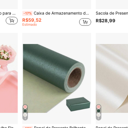
Rolos de Papel de Embrulho para Presente com Padrão de Estrela Holográfica Metálica Rosa São Adequados para Aniversários, Dia dos Namorados, Dia das Mães, Formaturas, Casamentos, Dia dos Pais, Festas de Bebê e Natal (17 Polegadas X 9,84/16,4/32,8 Pés).
Caixa de Armazenamento de Cápsulas de Café com Tampa, Caixa de Armazenamento Acrílica de 5 Polegadas X 5 Polegadas, Adequada para Cápsulas VertuoLine, Armazenamento, Cápsulas de Café, Saquinhos de Chá, Armazenamento de Doces e Recipiente de Organização, Caixa Transparente para Casa e Escritório
-17%
R$59,52
R$28,99
Estimado
5
5
5 Folhas de Papel de Embrulho Floral - Papel de Embrulho de Presente Floral à Prova d'Água para Artesanato DIY, Papel de Embalagem para Suprimentos de Florista para Casamento, Aniversário, Presente, Natal, Dia dos Namorados
Papel de Presente Brilhante de Cor Sólida com Pérolas Falsas - Adequado para Natal, Aniversários, Chás de Bebê, Casamentos, Dia dos Namorados - Rolo de 17 Polegadas x 16,4 Pés e Rolo de 17 Polegadas x 32,8 Pés, 46 Pés Quadrados.