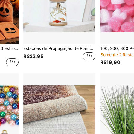
Halloween 6/12/24 Pacote, 6 Estilos de Sacos de Doces de Linho com Abóbora e Cordões, Tamanho 4 X 5,53 Polegadas, Perfeito para Festas de Halloween (Laranja)
Estações de Propagação de Plantas, Vaso de Flor de Mesa Separado para Sala de Estar e Quarto, Vasos Decorativos para Casamento, Dia dos Namorados, Dia das Mães...
Somente 2 Resta
R$22,95
R$19,90