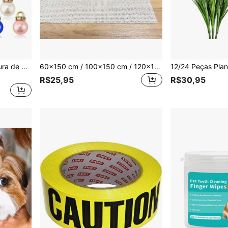
50/100 Peças Bolas Miniatura de Natal, Enfeites Multicoloridos com Pingentes de Pérola Falsa, Decorações Penduradas para Árvore de Natal, Bolas Pequenas Vintage com Glitter para Festa de Feriado, Uso Externo e Interno, Suprimentos de Artesanato DIY
60x150 cm / 100x150 cm / 120x180 cm Tapete Antiderrapante, Revestimento Antiderrapante para Tapete, Tapete Fixador Antiderrapante, Adequado para Pisos Duros, Tapete Fixador de Piso de Madeira
R$25,95
R$30,95