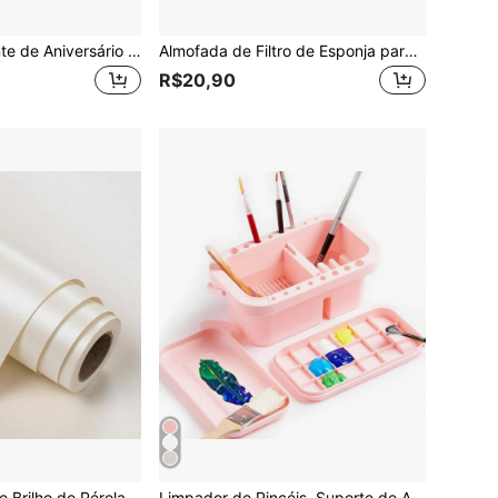
Sacola de Presente de Aniversário Powbrace Preta, Inclui Papel de Seda e Cartão, 33cm x 26cm x 12,5cm, Média (Conjunto Único, Padrão Estrelado Preto, Unissex, Inclui Cartão, Fita e Papel Amassado), Adequado para Natal/Dia dos Namorados
Almofada de Filtro de Esponja para Aquário, Espumas de Mídia de Filtro Biológico, Espuma Recortável para Tanque de Peixes
R$20,90
Papel de Presente Brilho de Pérola Creme, Papel de Presente de Cor Sólida - Adequado para Natal, Aniversários, Chás de Bebê, Casamentos, Dia dos Namorados - Rolo de 17 Polegadas x 16,4 Pés e Rolo de 17 Polegadas x 32,8 Pés, 46 Pés Quadrados.
Limpador de Pincéis, Suporte de Armazenamento de Pincéis e Caixa Organizadora, com Paleta, Adequado para Tintas Acrílicas, Aquarela e à Base de Água