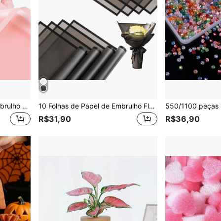
20 Contagens Papel de Embrulho para Flores Frescas com Borda Dourada, DIY Artesanato, Embalagem de Presente ou Caixa de Presente, Papel de Embrulho para Flores À Prova d'Água 22,8 X 22,8 Polegadas, Suprimentos para Buquê de Florista, Borda Dourada, Volta às Aulas Dia dos Namorados
10 Folhas de Papel de Embrulho Floral - Papel de Embalagem de Presente Floral à Prova d'Água para Artesanato DIY, Papel de Embalagem de Suprimentos Florísticos para Presente de Casamento e Aniversário
R$31,90
R$36,90