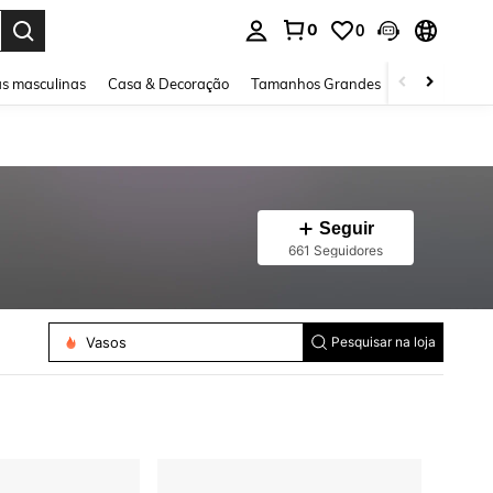
0
0
ar. Press Enter to select.
s masculinas
Casa & Decoração
Tamanhos Grandes
Joias e acessó
Seguir
661 Seguidores
Papel Para Embrulho De Presente
Organizadores E Apoio De Pincéis
Vasos
Pesquisar na loja