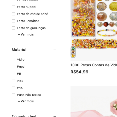
Festa nupcial
Festa do chá de bebê
Festa Temática
Festa de graduação
Ver mais
Material
Vidro
Papel
R$54,99
PE
ABS
PVC
Pano não Tecido
Ver mais
Cômodo Ideal