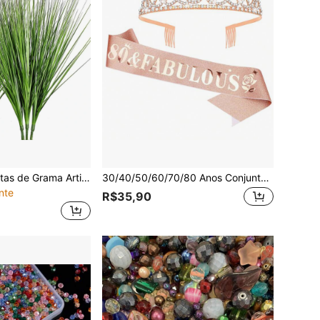
12/24 Peças Plantas de Grama Artificial, Arbustos Falsos de Grama de Trigo, Grama Alta Artificial Plantas Falsas para Decoração Externa, Hastes de Vegetação Artificial para Decoração Interna de Casa (Verde Cauda Vermelha)
30/40/50/60/70/80 Anos Conjunto de Coroa e Cinto de Aniversário para Mulheres, Decorações de Aniversário de 50/60/70/80 Anos, Conjunto de Coroa e Cinto "50/60/70/80 Anos & Bela" em Ouro Rosa para 30/40/50/60/70/80 Anos, Decorações de Aniversário de 30/40/50/60/70/80 Anos para Mulheres, Presente de Aniversário de 60 Anos para Mulheres
nte
R$35,90