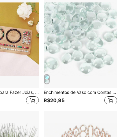
Placa de Contas para Fazer Joias, Placa de Contas de Bambu para Fazer Pulseiras de Joias, Placa de Contas de Pulseira DIY
Enchimentos de Vaso com Contas de Pedras Preciosas de Vidro (100g, 200g, 400g) - Contas de Mármore Planas com Múltiplas Opções de Cores - Pedras Decorativas para Aquário, Florais, Mosaico Decorativo
R$20,95