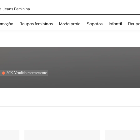
a Jeans Feminina
and down arrow keys to navigate search Buscas recentes and Pesquisar e Encontr
omoção
Roupas femininas
Moda praia
Sapatos
Infantil
Roupa
30K Vendido recentemente