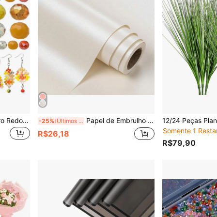
1000 Peças Contas de Vidro Redondas Multifacetadas Cor AB Contas Espaçadoras de Cristal Acessórios DIY para Joias Contas de Cores Mistas para Fazer Pulseiras Colares e Ornamentos
Papel de Embrulho Imitação de Pérola Creme, Embrulho de Presente de Cor Sólida - Adequado para Natal, Aniversário, Chá de Bebê, Casamento, Dia dos Namorados - Rolo de 17 Polegadas x 9,84 Pés, Rolo de 17 Polegadas x 16,4 Pés e Rolo de 17 Polegadas x 32,8 Pés, Total de 46 Pés Quadrados.
-25%
Últimos 2 dias
Somente 1 Resta
R$26,18
R$79,90