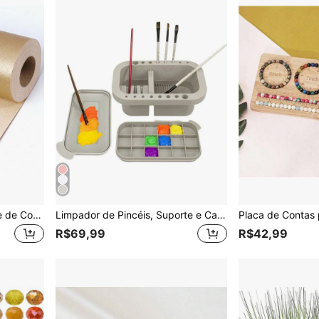
Papel de Presente Brilhante de Cor Sólida com Pérolas Falsas - Adequado para Natal, Aniversários, Chás de Bebê, Casamentos, Dia dos Namorados - Rolo de 17 Polegadas x 16,4 Pés e Rolo de 17 Polegadas x 32,8 Pés, 46 Pés Quadrados.
Limpador de Pincéis, Suporte e Caixa de Armazenamento de Pincéis com Paleta, Adequado para Tintas Acrílicas, Aquarela e à Base de Água
R$69,99
R$42,99