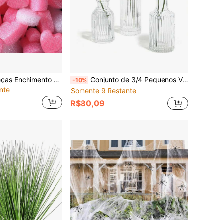
100, 200, 300 Peças Enchimento de Caixa de Presente do Dia dos Namorados, Papel Picado, Mini Bolinhas de Espuma em Forma de Coração, Enchimento de Cesta de Presente, Material de Algodão Pérola para Cama, Para Decoração de Embalagem Artesanal DIY, Suprimentos para Festa e Casamento, Decoração de Embrulho de Presente de Aniversário, Rosa e Branco
Conjunto de 3/4 Pequenos Vasos de Vidro, Vasos Pequenos em Quantidade, Mini Vasos Listrados para Arranjos Florais de Mesa, Vasos Vintage Transparentes para Decoração de Mesa, Casamentos, Festas, Recepções, Decoração Doméstica (Diversos Tamanhos)
-10%
nte
Somente 9 Restante
R$80,09