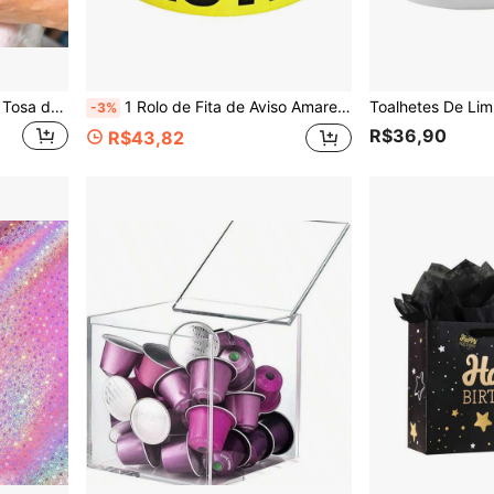
Conjunto de Tesouras para Tosa de Animais de Estimação para Cães e Gatos com Pontas Arredondadas, Tesoura de Corte de Olho de Cachorro em Aço Inoxidável, Kit de Tesouras para Tosa de Animais de Estimação, Ferramentas Profissionais de Tosa Doméstica para Animais Grandes e Pequenos
1 Rolo de Fita de Aviso Amarela de Alta Qualidade, 3 Polegadas X 328/656/1000 Pés para Decorações de Halloween | Fita de Aviso de Perigo Brilhante com Texto Preto em Negrito, Perfeita para Eventos Esportivos, Zonas de Construção e Decoração de Halloween
-3%
R$36,90
R$43,82