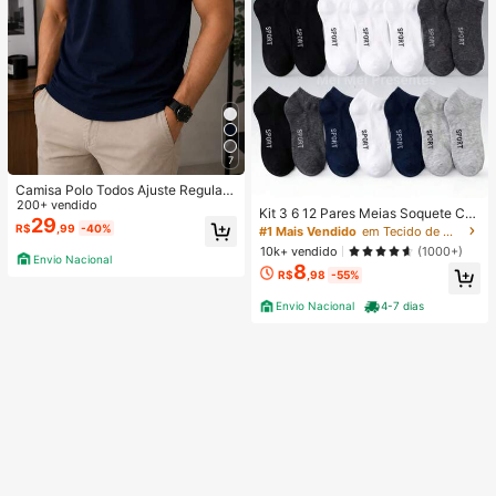
7
Camisa Polo Todos Ajuste Regular
200+ vendido
Bordado Masculina
Kit 3 6 12 Pares Meias Soquete Ca
29
no Curto Unissex Multicolorido 40-
R$
,99
-40%
#1 Mais Vendido
em Tecido de malha Meias masculinas até o tornozel
46
10k+ vendido
(1000+)
Envio Nacional
8
R$
,98
-55%
Envio Nacional
4-7 dias