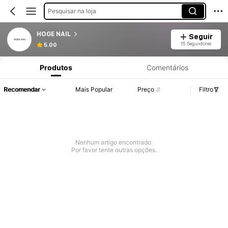
Pesquisar na loja
HOGE NAIL
Seguir
15 Seguidores
5.00
Produtos
Comentários
Recomendar
Mais Popular
Preço
Filtro
Nenhum artigo encontrado.
Por favor tente outras opções.