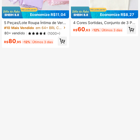
Economize R$11,04
Economize R$8,27
5 Peças/Lote Roupa Íntima de Verã
4 Cores Sortidas, Conjunto de 3 Pe
o para Menina Jovem em 6 Cores A
ças de Top Cropped Bralette de Ro
#10 Mais Vendido
em 64+ BRL Calcinhas para meninas
60
R$
,63
-12%
Últimos 3 dias
leatórias, Leggings, Shorts Boxer co
upa Íntima para Adolescentes
80+ vendido
(1000+)
m Renda
80
R$
,95
-12%
Últimos 3 dias