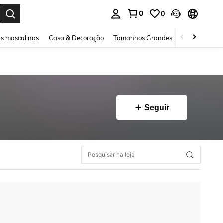
0
0
ar. Press Enter to select.
s masculinas
Casa & Decoração
Tamanhos Grandes
Joias e acessó
Seguir