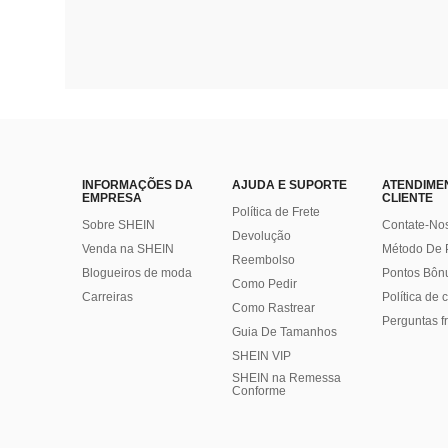
INFORMAÇÕES DA
AJUDA E SUPORTE
ATENDIME
EMPRESA
CLIENTE
Política de Frete
Sobre SHEIN
Contate-No
Devolução
Venda na SHEIN
Método De
Reembolso
Blogueiros de moda
Pontos Bôn
Como Pedir
Carreiras
Política de
Como Rastrear
Perguntas f
Guia De Tamanhos
SHEIN VIP
SHEIN na Remessa
Conforme