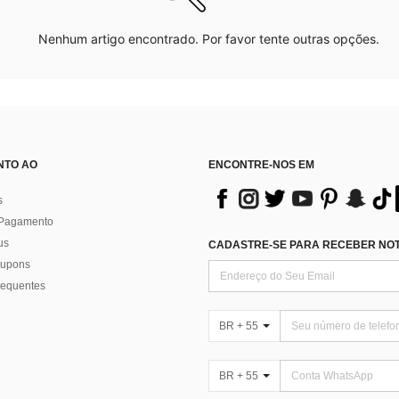
Nenhum artigo encontrado. Por favor tente outras opções.
NTO AO
ENCONTRE-NOS EM
s
 Pagamento
us
CADASTRE-SE PARA RECEBER NOTÍ
 cupons
requentes
BR + 55
BR + 55