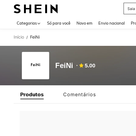
Saia
Use up 
Categorias
Só para você
Novo em
Envio nacional
Pr
Início
FeiNi
/
FeiNi
5.00
Produtos
Comentários