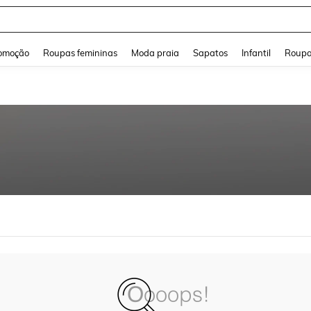
and down arrow keys to navigate search Buscas recentes and Pesquisar e Encontr
omoção
Roupas femininas
Moda praia
Sapatos
Infantil
Roupa