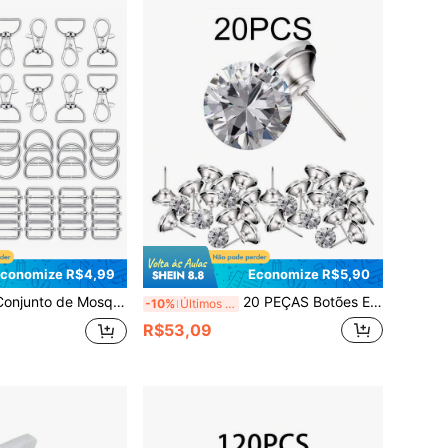
conomize R$4,99
Economize R$5,90
eiro DIY, Fivelas Deslizantes para Bolsas, Grampos para Guias de Animais de Estimação, Alças de Cordão e Projetos de Costura, Design de Movimento Suave de 360 Graus
20 PEÇAS Botões Estofados de , Tachas Estofadas de , Pregos Estofados de Cabeça de Transparente, Imitando Botões de Diamante para Costura, DIY, Sofá e Decoração de Parede
-10%
Últimos 3 dias
R$53,09