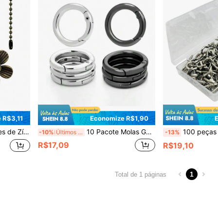
 R$3,11
Economize R$1,90
nectores - Perfeito para Decoração Doméstica e Comemorações
10 Pacote Molas Gatilho O Rings, Mosquetão Metálico Redondo, Fivelas de Chaveiro com Mola para Substituição de Alça de Bolsa, Presilhas de Cordão Para-quedista, Anéis de Chaveiro Acessórios DIY Artesanais
100 peças ganchos de parafuso pequenos de 0,5 polegada, ganchos de olho de parafuso mini 
-10%
Últimos 3 dias
-13%
R$17,09
R$19,10
1
Total de 1 páginas