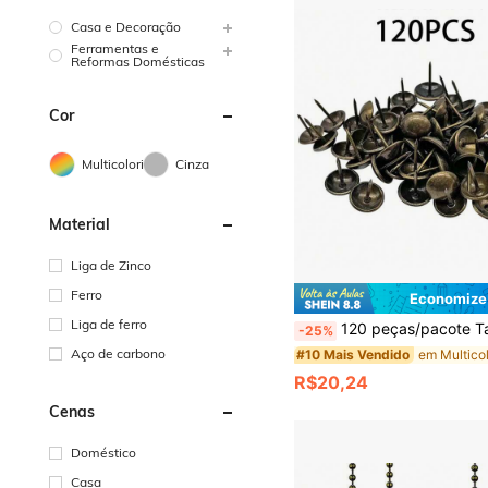
Casa e Decoração
Ferramentas e
Reformas Domésticas
Cor
Multicolorido
Cinza
Material
Liga de Zinco
Ferro
Economize
Liga de ferro
120 peças/pacote Tachas de Estofamento Antigas 11x17mm, Tachas de Decoração Vintage para Poltr
-25%
Aço de carbono
#10 Mais Vendido
R$20,24
Cenas
Doméstico
Casa