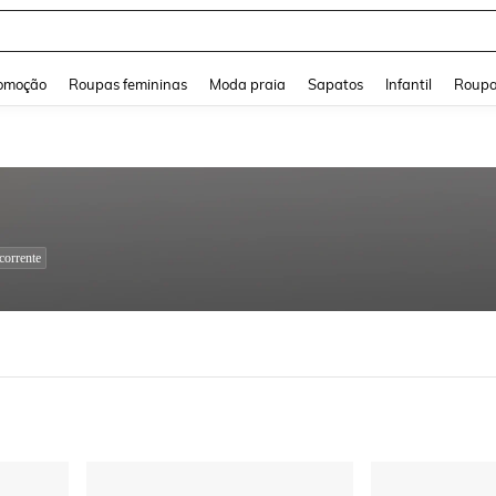
and down arrow keys to navigate search Buscas recentes and Pesquisar e Encontr
omoção
Roupas femininas
Moda praia
Sapatos
Infantil
Roupa
corrente