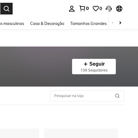
0
0
ar. Press Enter to select.
s masculinas
Casa & Decoração
Tamanhos Grandes
Joias e acessó
Seguir
136 Seguidores