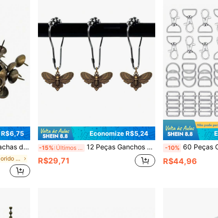
 R$6,75
Economize R$5,24
E
onas, Móveis, Sofás, Camas, Portas
12 Peças Ganchos de Cortina de Chuveiro com Caveira de Mariposa da Morte, Anéis de Chuveiro de Metal com Rosto de Caveira de Mariposa, Decoração Gótica de Inseto Tema Natureza Jardim para Banheiro Doméstico
60 Peças Conjunto de Mosquetões Giratórios e Argolas em D de 1 Polegada, Acessórios de Hardware para Chav
-15%
Últimos 3 dias
-10%
em Multicolorido Fixadores e ganchos
R$29,71
R$44,96