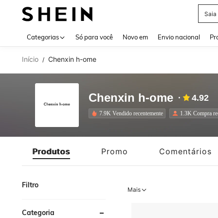
Saia
Use up 
Categorias
Só para você
Novo em
Envio nacional
Pr
Início
Chenxin h-ome
/
Chenxin h-ome
4.92
7.9K Vendido recentemente
1.3K Compra re
Produtos
Promo
Comentários
Filtro
Mais
Categoria