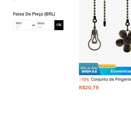
Faixa De Preço (BRL)
Min:
Max:
OK
Economize
Conjunto de Pingentes de Zíper de Ventilador de Teto Estilo Vintage: 2 Peças de Extensores de Zíper Decorativos de Ventilador com Corrente de Bola de 12 Polegadas e Co
-13%
R$20,79