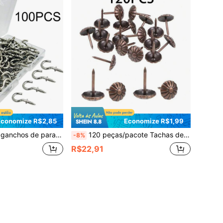
Economize R$2,85
Economize R$1,99
de 1/2 polegada, ganchos de joias parafusos metálicos micro para marcenaria, parede, joias, artesanato, chaveiros, plantas, sinos de vento
120 peças/pacote Tachas de Tapeçaria de Móveis Estilo Vintage em Bronze Envelhecido, 11x17mm, Tachas Decorativas de Estilo Vintage para Poltronas, Sofás, Camas, Portas
-8%
R$22,91