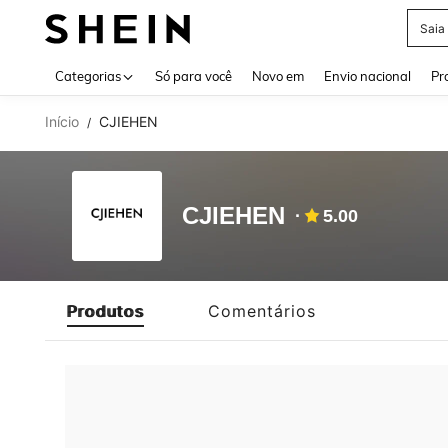
Saia
Use up 
Categorias
Só para você
Novo em
Envio nacional
Pr
Início
CJIEHEN
/
CJIEHEN
5.00
Produtos
Comentários