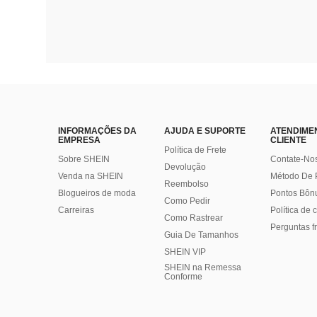
INFORMAÇÕES DA
AJUDA E SUPORTE
ATENDIME
EMPRESA
CLIENTE
Política de Frete
Sobre SHEIN
Contate-No
Devolução
Venda na SHEIN
Método De
Reembolso
Blogueiros de moda
Pontos Bôn
Como Pedir
Carreiras
Política de
Como Rastrear
Perguntas f
Guia De Tamanhos
SHEIN VIP
SHEIN na Remessa
Conforme