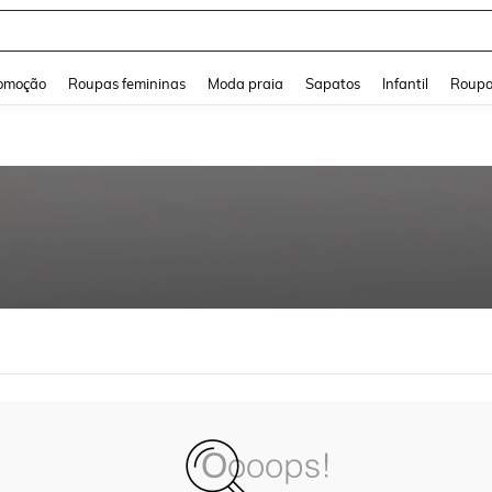
and down arrow keys to navigate search Buscas recentes and Pesquisar e Encontr
omoção
Roupas femininas
Moda praia
Sapatos
Infantil
Roupa