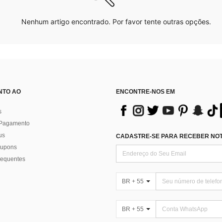
Nenhum artigo encontrado. Por favor tente outras opções.
NTO AO
ENCONTRE-NOS EM
s
 Pagamento
us
CADASTRE-SE PARA RECEBER NOTÍ
 cupons
requentes
BR + 55
BR + 55