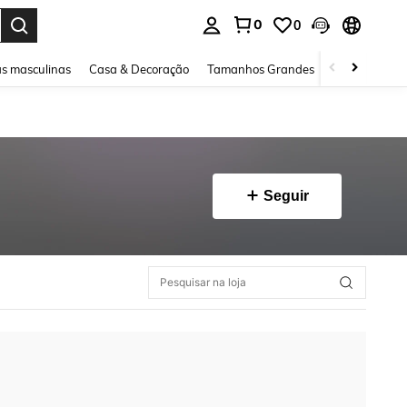
0
0
ar. Press Enter to select.
s masculinas
Casa & Decoração
Tamanhos Grandes
Joias e acessó
Seguir