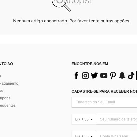
Nenhum artigo encontrado. Por favor tente outras opções.
NTO AO
ENCONTRE-NOS EM
s
 Pagamento
us
CADASTRE-SE PARA RECEBER NOTÍ
 cupons
requentes
BR + 55
BR + 55