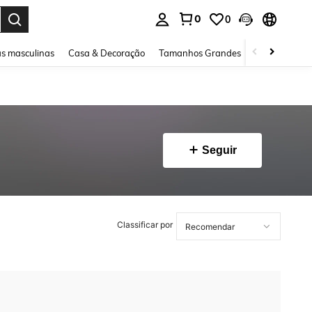
0
0
ar. Press Enter to select.
s masculinas
Casa & Decoração
Tamanhos Grandes
Joias e acessó
Seguir
Classificar por