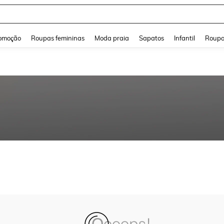
and down arrow keys to navigate search Buscas recentes and Pesquisar e Encontr
omoção
Roupas femininas
Moda praia
Sapatos
Infantil
Roupa