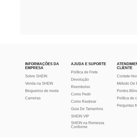
INFORMAÇÕES DA
AJUDA E SUPORTE
ATENDIME
EMPRESA
CLIENTE
Política de Frete
Sobre SHEIN
Contate-No
Devolução
Venda na SHEIN
Método De
Reembolso
Blogueiros de moda
Pontos Bôn
Como Pedir
Carreiras
Política de
Como Rastrear
Perguntas f
Guia De Tamanhos
SHEIN VIP
SHEIN na Remessa
Conforme