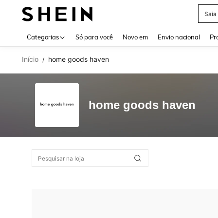
Saia
Use up 
Categorias
Só para você
Novo em
Envio nacional
Pr
Início
home goods haven
/
home goods haven