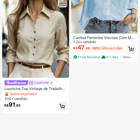
11
Camisa Feminina Viscose Com Ma
ngas Comprida
1,2k+ vendido
47
R$
,49
-52%
Últimos 2 dias
Envio Nacional
4-7 dias
Vendedor Indicado
Louniche
Louniche Top Vintage de Trabalho
para Mulheres, Top de Manga Long
Quase esgotado!
a com Gola e Abotoamento Único,
200+ vendido
Top Elegante Versátil e Emagreced
91
R$
,95
or para Primavera e Outono