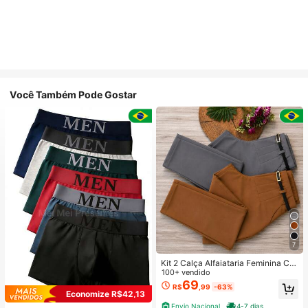
Você Também Pode Gostar
7
Kit 2 Calça Alfaiataria Feminina Co
m Cinto
100+ vendido
69
R$
,99
-63%
Economize R$42,13
Envio Nacional
4-7 dias