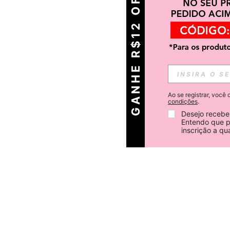
GANHE R$12 OFF
Ao se registrar, voc
condições
.
Desejo receber
Entendo que p
inscrição a q