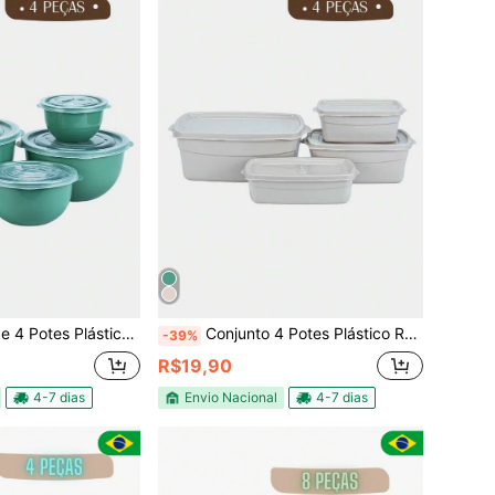
om Tampa Diversas Cores Para Armazenar Guardar Alimentos Cozinha
Conjunto 4 Potes Plástico Retangulares Coloridos com Tampa da Mesma Cor para Armazenar Alimentos
-39%
R$19,90
4-7 dias
Envio Nacional
4-7 dias