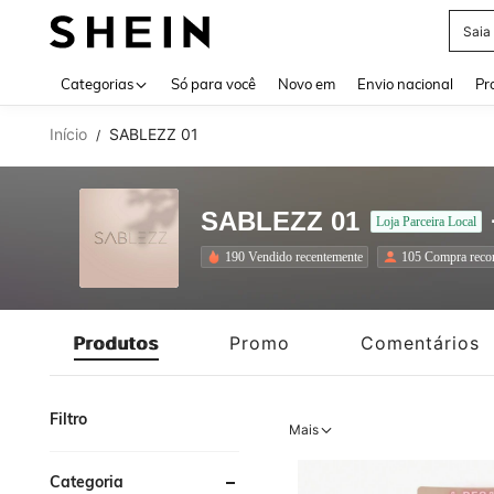
Calç
Use up 
Categorias
Só para você
Novo em
Envio nacional
Pr
Início
SABLEZZ 01
/
SABLEZZ 01
Loja Parceira Local
190 Vendido recentemente
105 Compra recor
Produtos
Promo
Comentários
Filtro
Mais
Categoria