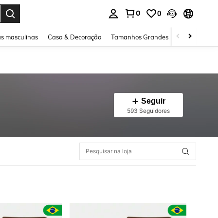
0
0
ar. Press Enter to select.
s masculinas
Casa & Decoração
Tamanhos Grandes
Joias e acessó
Seguir
593 Seguidores