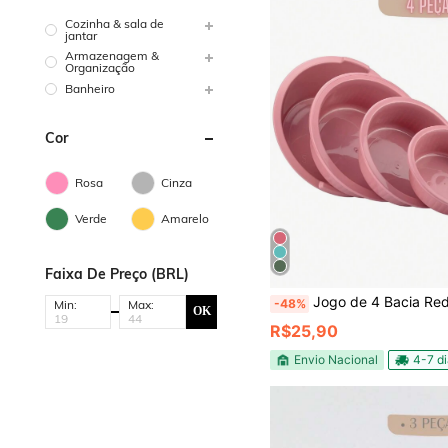
Cozinha & sala de
jantar
Armazenagem &
Organização
Banheiro
Cor
Rosa
Cinza
Verde
Amarelo
Faixa De Preço (BRL)
Jogo de 4 Bacia Redonda Reforçada De Plástico Coloridas Para Co
-48%
Min:
Max:
OK
R$25,90
Envio Nacional
4-7 d