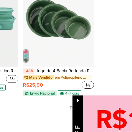
 para Armazenar Alimentos
Jogo de 4 Bacia Redonda Reforçada De Plástico Coloridas Para Cozinha Lavanderia Jardim
-48%
em Polipropileno Utensílios para banheiro
#2 Mais Vendido
R$25,90
ias
Envio Nacional
4-7 dias
1
Total de 1 páginas