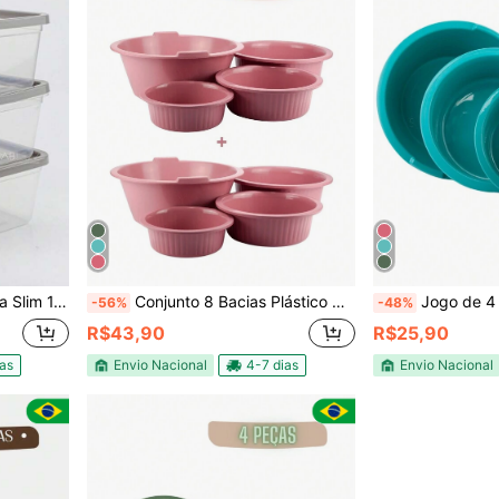
-ondas Congelador Freezer
Conjunto 8 Bacias Plástico Redonda Colorida Canelada P M G GG Cozinha Lavanderia Jardinagem
Jogo de 4 Bacia Redonda Reforçada
-56%
-48%
R$43,90
R$25,90
ias
Envio Nacional
4-7 dias
Envio Nacional