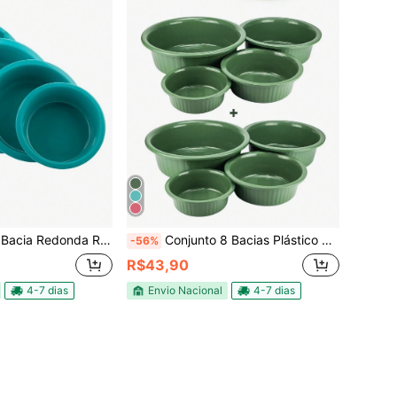
 De Plástico Coloridas Para Cozinha Lavanderia Jardim
Conjunto 8 Bacias Plástico Redonda Colorida Canelada P M G GG Cozinha Lavanderia Jardinagem
-56%
R$43,90
4-7 dias
Envio Nacional
4-7 dias