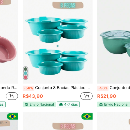
zinha Lavanderia Jardim
Conjunto 8 Bacias Plástico Redonda Colorida Canelada P M G GG Cozinha Lavanderia Jardinagem
Conjunto de 4 Potes Plásticos Redondos C
-56%
-56%
R$43,90
R$21,90
ias
Envio Nacional
4-7 dias
Envio Nacional