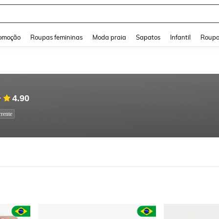
a Jeans Feminina
and down arrow keys to navigate search Buscas recentes and Pesquisar e Encontr
omoção
Roupas femininas
Moda praia
Sapatos
Infantil
Roupa
4.90
rente