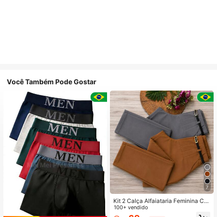
Você Também Pode Gostar
7
Kit 2 Calça Alfaiataria Feminina Co
m Cinto
100+ vendido