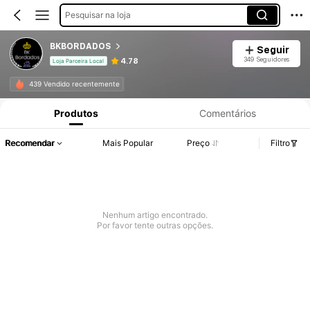
Pesquisar na loja
BKBORDADOS
Seguir
349 Seguidores
4.78
Loja Parceira Local
439 Vendido recentemente
Produtos
Comentários
Recomendar
Mais Popular
Preço
Filtro
Nenhum artigo encontrado.
Por favor tente outras opções.