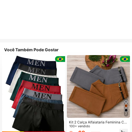
Você Também Pode Gostar
7
Kit 2 Calça Alfaiataria Feminina Co
m Cinto
100+ vendido