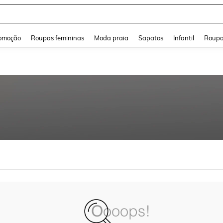
and down arrow keys to navigate search Buscas recentes and Pesquisar e Encontr
omoção
Roupas femininas
Moda praia
Sapatos
Infantil
Roupa