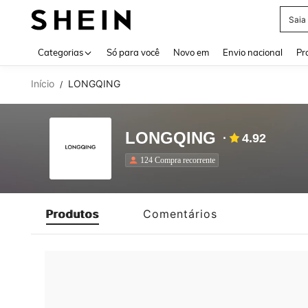
Saia
Use up 
Categorias
Só para você
Novo em
Envio nacional
Pr
Início
LONGQING
/
LONGQING
4.92
124 Compra recorrente
Produtos
Comentários