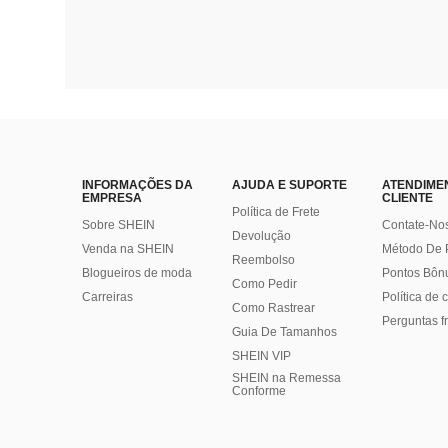
INFORMAÇÕES DA
AJUDA E SUPORTE
ATENDIME
EMPRESA
CLIENTE
Política de Frete
Sobre SHEIN
Contate-No
Devolução
Venda na SHEIN
Método De
Reembolso
Blogueiros de moda
Pontos Bôn
Como Pedir
Carreiras
Política de
Como Rastrear
Perguntas f
Guia De Tamanhos
SHEIN VIP
SHEIN na Remessa
Conforme