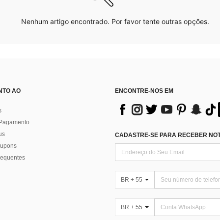
Nenhum artigo encontrado. Por favor tente outras opções.
NTO AO
ENCONTRE-NOS EM
s
 Pagamento
us
CADASTRE-SE PARA RECEBER NOTÍ
 cupons
requentes
BR + 55
BR + 55