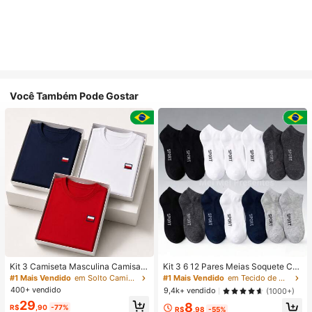
Você Também Pode Gostar
Kit 3 Camiseta Masculina Camisa
Kit 3 6 12 Pares Meias Soquete Ca
Malha Premium 100% Algodão Fio
no Curto Unissex Multicolorido 40-
#1 Mais Vendido
em Solto Camisetas masculinas
#1 Mais Vendido
em Tecido de malha Meias masculinas até o tornozel
30.1 Básica Modelo Tommi Confort
46
400+ vendido
9,4k+ vendido
(1000+)
ável Varias Cores
29
8
R$
,90
-77%
R$
,98
-55%