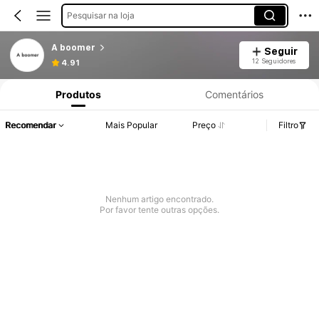
Pesquisar na loja
A boomer
Seguir
12 Seguidores
4.91
Produtos
Comentários
Recomendar
Mais Popular
Preço
Filtro
Nenhum artigo encontrado.
Por favor tente outras opções.