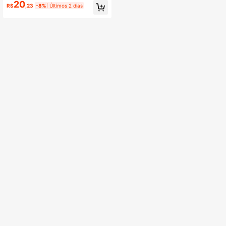
de 10MM Joias de Moda Geométric
20
R$
,23
-8%
Últimos 2 dias
a, Preço de Fábrica