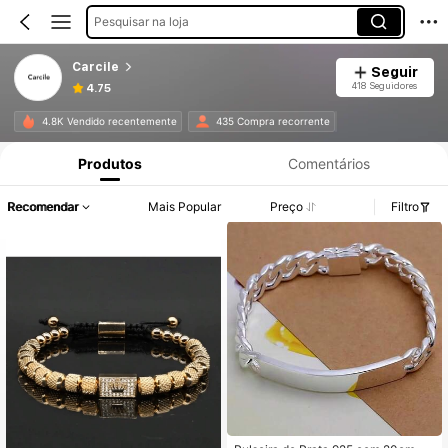
Pesquisar na loja
Carcile
Seguir
418 Seguidores
4.75
4.8K Vendido recentemente
435 Compra recorrente
Produtos
Comentários
Recomendar
Mais Popular
Preço
Filtro