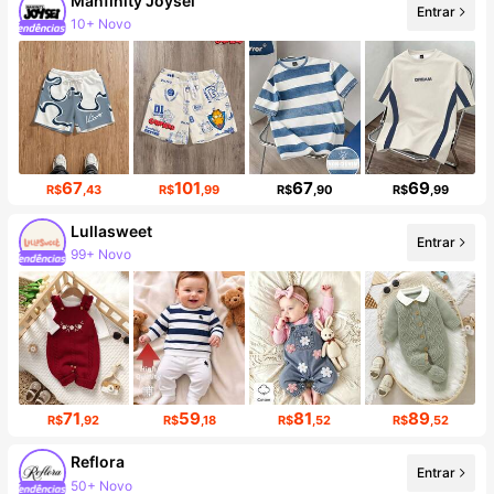
Manfinity Joysei
Entrar
Aumento de seguidores em 12%
67
101
67
69
R$
,43
R$
,99
R$
,90
R$
,99
Lullasweet
99+ Novo
Entrar
Aumento de seguidores em 16%
71
59
81
89
R$
,92
R$
,18
R$
,52
R$
,52
Reflora
50+ Novo
Entrar
Aumento de seguidores em 12%