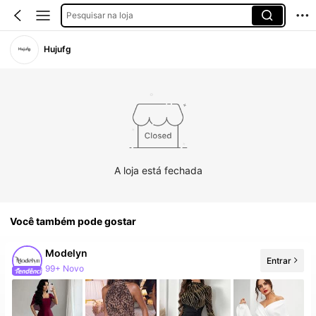
Pesquisar na loja
Hujufg
A loja está fechada
Você também pode gostar
Modelyn
Entrar
99+ Novo