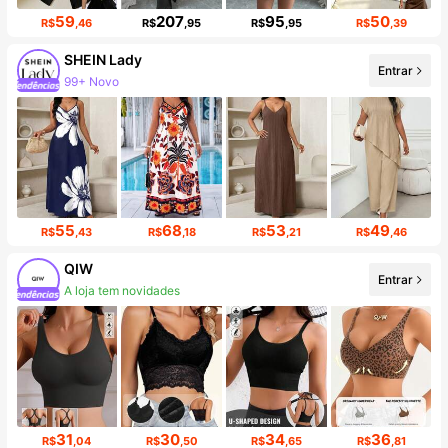
59
207
95
50
R$
,46
R$
,95
R$
,95
R$
,39
SHEIN Lady
99+ Novo
Entrar
Aumento de seguidores em 11%
55
68
53
49
R$
,43
R$
,18
R$
,21
R$
,46
QIW
Entrar
11K seguidores
31
30
34
36
R$
,04
R$
,50
R$
,65
R$
,81