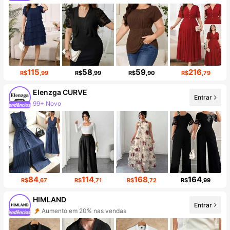
115
58
59
216
R$
,99
R$
,99
R$
,90
R$
,79
Elenzga CURVE
99+ Novo
Entrar
Aumento de seguidores em 18%
84
114
168
164
R$
,67
R$
,71
R$
,72
R$
,99
HIMLAND
Aumento em 20% nas vendas
Entrar
Aumento de seguidores em 25%