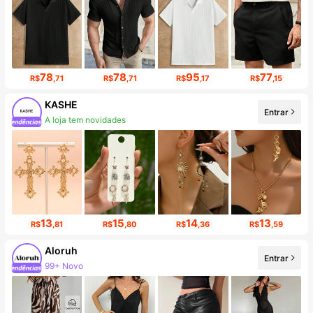
78
78
95
77
R$
,71
R$
,71
R$
,17
R$
,15
KASHE
A loja tem novidades
Entrar
Aumento de seguidores em 522%
13
15
14
13
R$
,81
R$
,80
R$
,36
R$
,59
Aloruh
Entrar
Aumento de seguidores em 10%