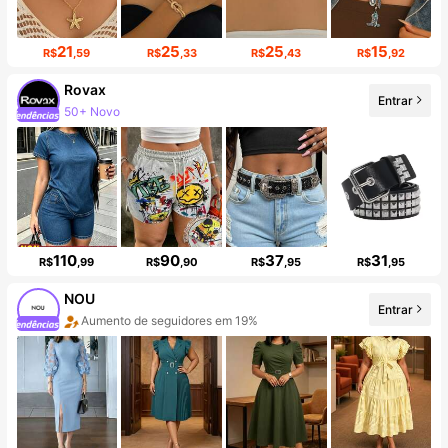
21
25
25
15
R$
,59
R$
,33
R$
,43
R$
,92
Rovax
Entrar
Aumento de seguidores em 36%
110
90
37
31
R$
,99
R$
,90
R$
,95
R$
,95
NOU
Aumento de seguidores em 19%
Entrar
Aumento em 42% nas vendas