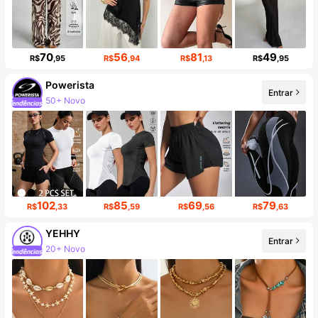
70
56
81
49
R$
,95
R$
,94
R$
,13
R$
,95
Powerista
50+ Novo
Entrar
Aumento de seguidores em 15%
102
85
69
79
R$
,33
R$
,59
R$
,56
R$
,63
YEHHY
20+ Novo
Entrar
22K seguidores