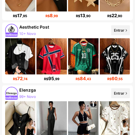
17
8
13
22
R$
,95
R$
,99
R$
,90
R$
,90
Aesthetic Post
10+ Novo
Entrar
101K seguidores
72
95
84
60
R$
,74
R$
,99
R$
,43
R$
,55
Elenzga
Entrar
Aumento de seguidores em 15%