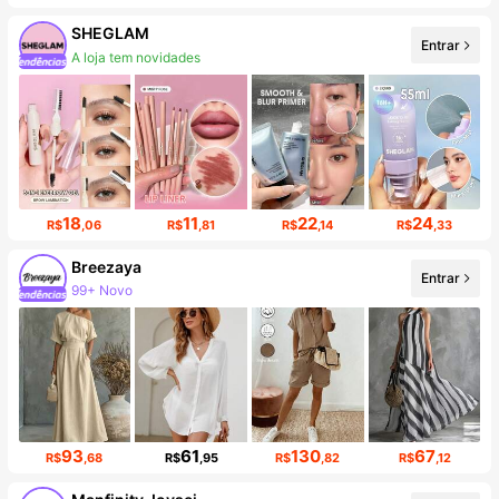
SHEGLAM
A loja tem novidades
Entrar
Aumento de seguidores em 15%
18
11
22
24
R$
,06
R$
,81
R$
,14
R$
,33
Breezaya
Entrar
99+ Novo
Aumento de seguidores em 18%
93
61
130
67
R$
,68
R$
,95
R$
,82
R$
,12