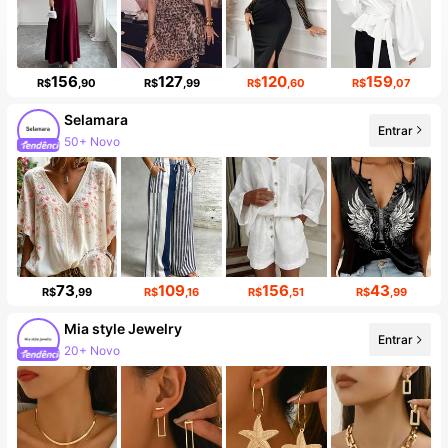
156
127
120
159
R$
,90
R$
,99
R$
,60
R$
,07
Selamara
Entrar
50+ Novo
73
109
156
43
R$
,99
R$
,16
R$
,51
R$
,99
Mia style Jewelry
Entrar
20+ Novo