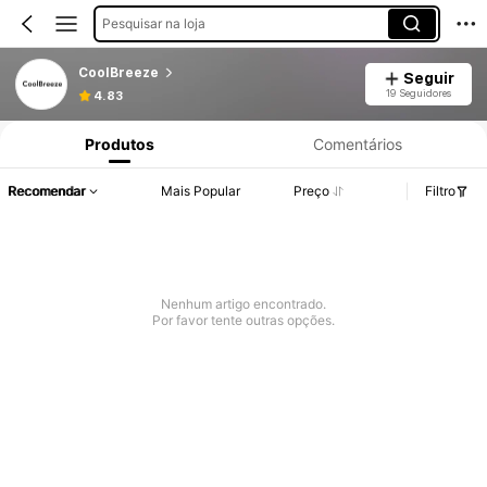
Pesquisar na loja
CoolBreeze
Seguir
19 Seguidores
4.83
Produtos
Comentários
Recomendar
Mais Popular
Preço
Filtro
Nenhum artigo encontrado.
Por favor tente outras opções.