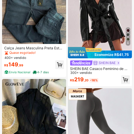
6
Calça Jeans Masculina Preta Eston
ado Acostamento
Quase esgotado!
Economize R$41,75
400+ vendido
SHEIN BAE
149
R$
,99
SHEIN BAE Casaco Feminino de M
Envio Nacional
4-7 dias
oda Casual Cor Sólida com Dupla F
300+ vendido
ileira de Botões
219
R$
,20
-16%