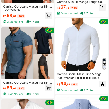
Camisa Slim Fit Manga Longa Com
Elastano Premium
67
Camisa Cor Jeans Masculina Slim F
R$
,16
-48%
it Manga Curta Social Premium Con
100+ vendido
forto e Elegância
Envio Nacional
4-7 dias
58
R$
,02
-26%
Envio Nacional
4-7 dias
Camisa Social Masculina Manga C
umprida Gola Padre Slim Premium
100+ vendido
(100+)
Camisa Cor Jeans Masculina Slim F
64
R$
,97
-28%
it Manga Curta Social Algodão Botõ
53
R$
,95
-32%
es Premium Ajuste Regular
Envio Nacional
4-7 dias
Envio Nacional
4-7 dias