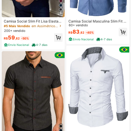
6
Camisa Social Slim Fit Lisa Elastan
Camisa Social Masculina Slim Fit M
o Elegante Manga Longa Spandex
anga Longa
60+ vendido
#5 Mais Vendido
em Assimétrico Camisas masculinas
Masculina para Escritório e Eventos
200+ vendido
83
R$
,82
-40%
Business
59
R$
,82
-50%
Envio Nacional
4-7 dias
Envio Nacional
4-7 dias