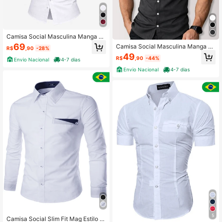
Camisa Social Masculina Manga Lo
nga Slim Fit
69
Camisa Social Masculina Manga C
R$
,90
-28%
urta Slim Elegante Gola Padre Cami
49
R$
,90
-44%
Envio Nacional
4-7 dias
sa que não Amassa
Envio Nacional
4-7 dias
5
Camisa Social Slim Fit Mag Estilo M