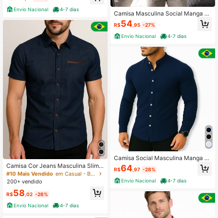
Envio Nacional
4-7 dias
Camisa Masculina Social Manga C
urta Slim Fit Elegante Conforto Pre
54
R$
,95
-27%
mium Casual Leve e Respirável
Envio Nacional
4-7 dias
Camisa Social Masculina Manga C
umprida Gola Padre Slim Premium
Camisa Cor Jeans Masculina Slim F
64
R$
,97
-28%
it Manga Curta Social Premium Con
#10 Mais Vendido
em Casual - Básico Camisas masculinas
forto e Elegância
Envio Nacional
4-7 dias
200+ vendido
58
R$
,02
-26%
Envio Nacional
4-7 dias