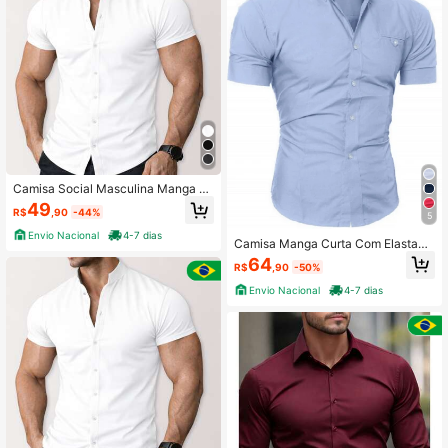
Camisa Social Masculina Manga C
urta Slim Elegante Gola Padre Cami
49
R$
,90
-44%
sa que não Amassa
5
Envio Nacional
4-7 dias
Camisa Manga Curta Com Elastano
Melhor Tecido
64
R$
,90
-50%
Envio Nacional
4-7 dias