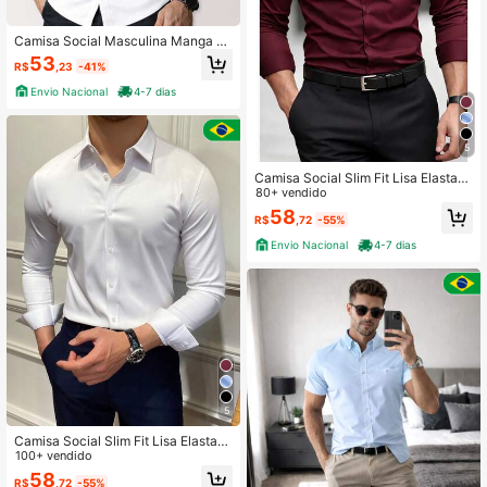
Camisa Social Masculina Manga C
urta Gola Padre Slim
53
R$
,23
-41%
Envio Nacional
4-7 dias
5
Camisa Social Slim Fit Lisa Elastan
o
80+ vendido
58
R$
,72
-55%
Envio Nacional
4-7 dias
5
Camisa Social Slim Fit Lisa Elastan
o Elegante Manga Longa Spandex
100+ vendido
Masculina para Escritório e Eventos
58
R$
,72
-55%
Business