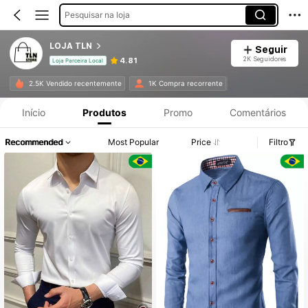
Pesquisar na loja
LOJA TLN
Seguir
2K Seguidores
4.81
Loja Parceira Local
2.5K Vendido recentemente
1K Compra recorrente
Início
Produtos
Promo
Comentários
Recommended
Most Popular
Price
Filtro