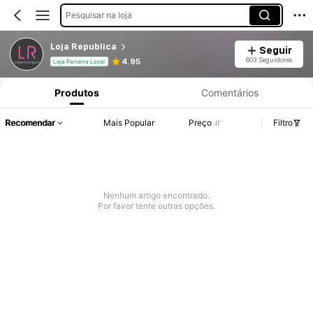
Pesquisar na loja
Loja Republica
Seguir
603 Seguidores
4.95
Loja Parceira Local
Produtos
Comentários
Recomendar
Mais Popular
Preço
Filtro
Nenhum artigo encontrado.
Por favor tente outras opções.