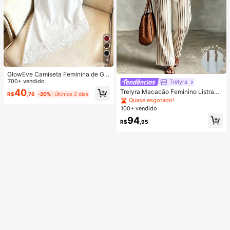
4
GlowEve Camiseta Feminina de Gol
a Redonda com Patchwork de Ren
700+ vendido
Trelyra
da, Casual e Versátil para Uso Diári
40
Trelyra Macacão Feminino Listrado
R$
,76
-20%
Últimos 2 dias
o
Franzido Casual para Uso Diário
Quase esgotado!
100+ vendido
94
R$
,95