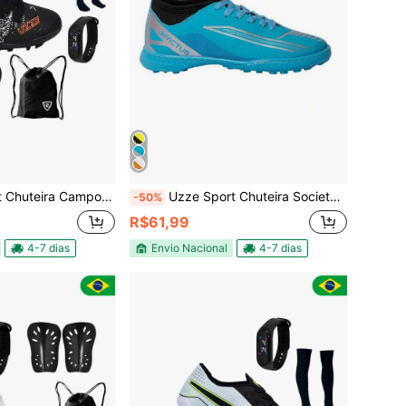
il UZ Gramado Trava Lançamento Futebol Meião Caneleira Mochila Relógio
Uzze Sport Chuteira Society Cano Médio Invictus Sintético Botinha Uzze Original
-50%
R$61,99
4-7 dias
Envio Nacional
4-7 dias