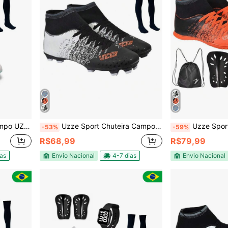
t + Meião + Caneleira
Uzze Sport Chuteira Campo Botinha Cano Alto UZ Gramado Travas Meião
Uzze Sport Chuteira Futsal Salão Qu
-53%
-59%
R$68,99
R$79,99
ias
Envio Nacional
4-7 dias
Envio Nacional