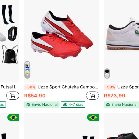
5
eião Relógio Caneleira Mochila
Uzze Sport Chuteira Campo Impactor Adulto Juvenil Gramado Trava Costurada Futebol Novo
Uzze Sport Chuteira Vulcan Tênis Futsal Quadra Salã
-50%
-50%
R$54,90
R$73,99
ias
Envio Nacional
4-7 dias
Envio Nacional