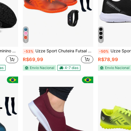
5
4
el + Relógio Carteira Boné
Uzze Sport Chuteira Futsal Salão Quadra Nova Adulto UZ Meião Caneleira Relógio
Uzze Sport Tênis Esportivo 2000 Masculino 
-53%
-50%
R$69,99
R$78,99
ias
Envio Nacional
4-7 dias
Envio Nacional