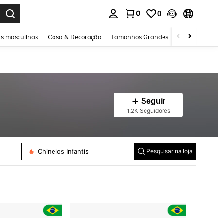
0
0
ar. Press Enter to select.
s masculinas
Casa & Decoração
Tamanhos Grandes
Joias e acessó
Seguir
1.2K Seguidores
Sapatos De Futebol Masculino
Tênis Para Futebol Infantis
Tênis Esportivos Femininos
Tênis Masculinos
Chinelos Infantis
Pesquisar na loja