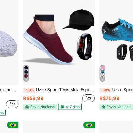
5
5
orrida Leve Confortável
Uzze Sport Tênis Meia Esportivo Slip On Feminino Masculino Academia Caminhada Novo + Relógio Boné
Uzze Sport Chuteira Society Nova Ad
-50%
-58%
R$59,99
R$75,99
Envio Nacional
4-7 dias
Envio Nacional
ias