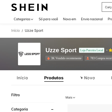
Calç
Use up 
Categorias
Só para você
Novo em
Envio nacional
Pr
Início
Uzze Sport
/
Uzze Sport
Loja Parceira Local
3K Vendido recentemente
783 Compra recor
Início
Produtos
Novo
Filtro
Mais
Categoria