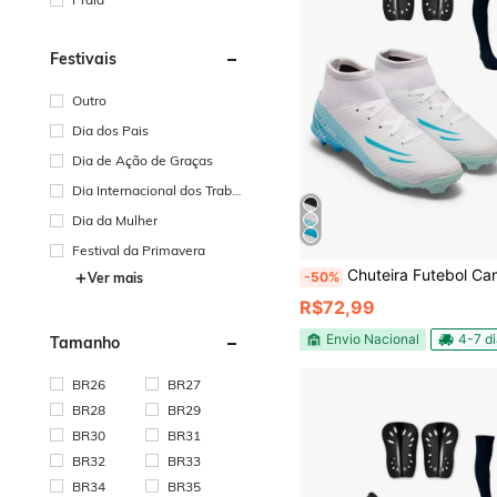
Festivais
Outro
Dia dos Pais
Dia de Ação de Graças
Dia Internacional dos Traba
lhadores
Dia da Mulher
Festival da Primavera
Chuteira Futebol Campo UZ 2000 Leve Confortável Uzze Spor
-50%
Ver mais
R$72,99
Envio Nacional
4-7 d
Tamanho
BR26
BR27
BR28
BR29
BR30
BR31
BR32
BR33
BR34
BR35