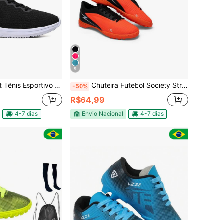
5
Feminino Academia Caminhada Corrida Leve Confortável + Óculos Fone
Chuteira Futebol Society Striker Leve Confortável Uzze Sport + Meião
-50%
R$64,99
4-7 dias
Envio Nacional
4-7 dias