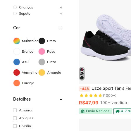
Crianças
Sapato
Cor
Multicolorido
Preto
Branco
Rosa
Azul
Cinza
Vermelho
Amarelo
Laranja
Uzze Sport Tênis Feminino Masculino Academia Caminhada Esportivo 2000 C
-44%
(1000+)
Detalhes
R$47,99
100+ vendido
Amarrar
Envio Nacional
4-7 d
Apliques
Divisão