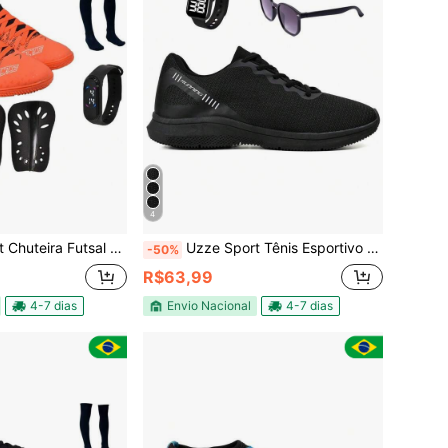
4
adra Botinha Cano Alto UZ Meião Relógio Mochila Caneleira
Uzze Sport Tênis Esportivo 2000 Masculino Feminino Academia Caminhada Corrida Leve Confortável + Óculos Relógio
-50%
R$63,99
4-7 dias
Envio Nacional
4-7 dias