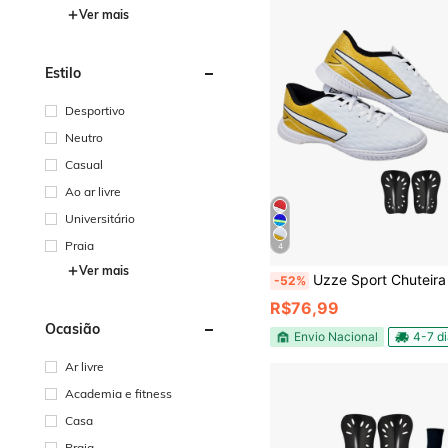
Ver mais
Estilo
Desportivo
Neutro
Casual
Ao ar livre
Universitário
Praia
4
Ver mais
Uzze Sport Chuteira Futsal Impactor Adulto Juvenil Quadra Salão Costurada Novo + M
-52%
R$76,99
Ocasião
Envio Nacional
4-7 d
Ar livre
Academia e fitness
Casa
Praia