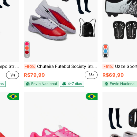
5
rt + Meião + Caneleira
Chuteira Futebol Society Striker Leve Confortável Uzze Sport + Meião + Caneleira + Relógio + Mochila
Uzze Sport Chuteira Campo Botinha Nova Infant
-50%
-61%
R$79,99
R$69,99
ias
Envio Nacional
4-7 dias
Envio Nacional