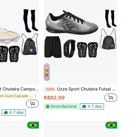
5
Médio Gramado Travas Botinha Uzze Original Meião Caneleira Mochila
Uzze Sport Chuteira Futsal Salão Quadra Nova Adulto Infantil UZ Meião Short Relógio Mochila Caneleira
-54%
em Ouro Calçado Desportivo Masculino
R$92,99
Envio Nacional
4-7 dias
4-7 dias