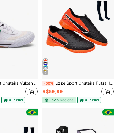
5
o Infantil Unissex Solado Antiderrapante 100% Borracha Leve Confortável e Resistente
Uzze Sport Chuteira Futsal Impactor Adulto Juvenil Quadra Salão Costurada Futebol Novo + Meião Esportivo
-50%
R$59,99
4-7 dias
Envio Nacional
4-7 dias