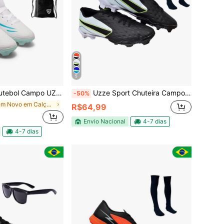
5
onfortável Uzze Sport + Meião + Caneleira + Relógio + Mochila
Uzze Sport Chuteira Campo Impactor Adulto Juvenil Gramado Trava Costurada Futebol Novo + Meião + Relógio
-50%
em Novo em Calçado Desportivo Masculino
R$64,99
Envio Nacional
4-7 dias
4-7 dias