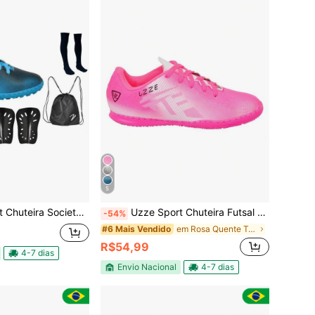
5
ulto Infantil UZ Trava Meião Relógio Mochila Caneleira
Uzze Sport Chuteira Futsal Salão Quadra Nova Adulto Infantil UZ
-54%
em Rosa Quente Tênis Masculino
#6 Mais Vendido
R$54,99
4-7 dias
Envio Nacional
4-7 dias