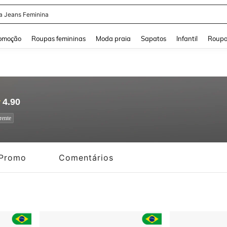
a Jeans Feminina
and down arrow keys to navigate search Buscas recentes and Pesquisar e Encontr
omoção
Roupas femininas
Moda praia
Sapatos
Infantil
Roupa
4.90
rente
Promo
Comentários