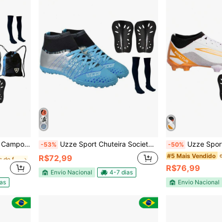
em Chuteiras de futebol infantis
aneleira Mochila Relógio
Uzze Sport Chuteira Society Botinha Cano Alto UZ Gramado Travas Meião Caneleira
Uzze Sport Chuteira Campo Invictus Cano 
-53%
-50%
em Chuteiras de futebol infantis
em Chuteiras de futebol infantis
#5 Mais Vendido
R$72,99
R$76,99
em Chuteiras de futebol infantis
Envio Nacional
4-7 dias
ias
Envio Nacional