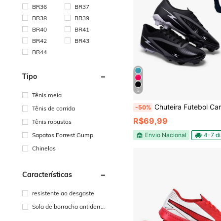
BR36
BR37
BR38
BR39
BR40
BR41
BR42
BR43
BR44
Tipo
5
Tênis meia
Chuteira Futebol Campo Striker Leve Confortável Uzze Spo
-50%
Tênis de corrida
R$69,99
Tênis robustos
Sapatos Forrest Gump
Envio Nacional
4-7 d
Chinelos
Características
resistente ao desgaste
Sola de borracha antiderra
pante