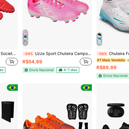
4
o Costurada Futebol Novo
Uzze Sport Chuteira Campo Nova Adulto UZ Trava
Chuteira Futebol Campo UZ 2000 Leve C
-54%
-50%
#7 Mais Vendido
R$54,99
R$86,99
ias
Envio Nacional
4-7 dias
Envio Nacional