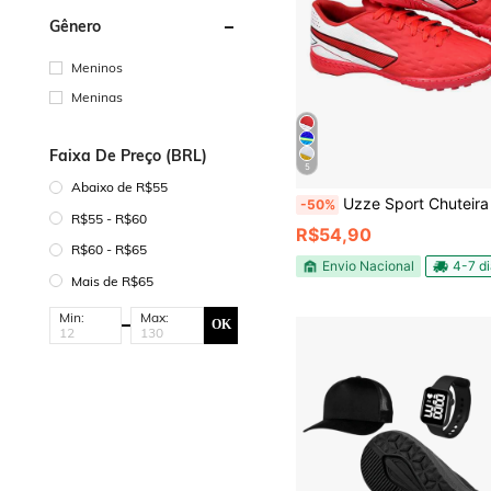
Gênero
Meninos
Meninas
Faixa De Preço (BRL)
5
Abaixo de R$55
Uzze Sport Chuteira Society Impactor Adulto Juvenil Sosaite Campo Sintétic
-50%
R$55 - R$60
R$54,90
R$60 - R$65
Envio Nacional
4-7 d
Mais de R$65
Min:
Max:
OK