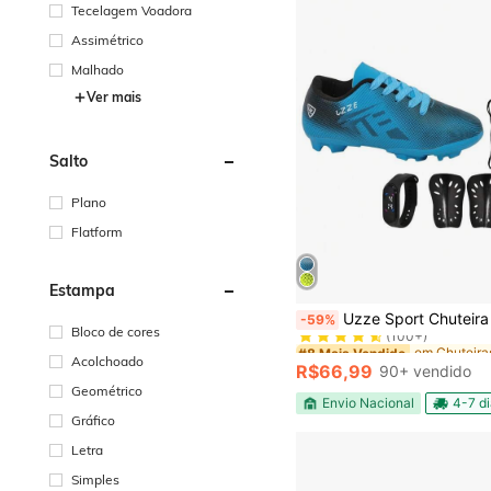
Tecelagem Voadora
Assimétrico
Malhado
Ver mais
Salto
Plano
Flatform
Estampa
#8 Mais Vendido
Uzze Sport Chuteira Campo Nova Infantil UZ Gramado Trava Meião C
-59%
(100+)
Bloco de cores
#8 Mais Vendido
#8 Mais Vendido
Acolchoado
(100+)
(100+)
R$66,99
90+ vendido
#8 Mais Vendido
Geométrico
(100+)
Envio Nacional
4-7 d
Gráfico
Letra
Simples