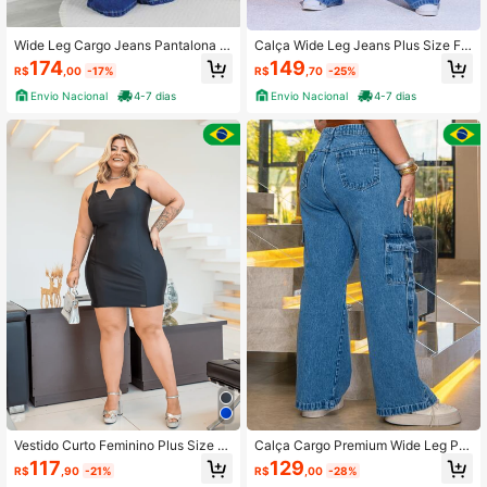
Wide Leg Cargo Jeans Pantalona C
Calça Wide Leg Jeans Plus Size Fe
intura Alta Plus Size
minina Soltinha Pantalona Larga
174
149
R$
,00
-17%
R$
,70
-25%
Envio Nacional
4-7 dias
Envio Nacional
4-7 dias
Vestido Curto Feminino Plus Size E
Calça Cargo Premium Wide Leg Plu
m Poliamida Tecido Premium Com E
s Size Feminina Bolso Lateral
117
129
R$
,90
-21%
R$
,00
-28%
lastano