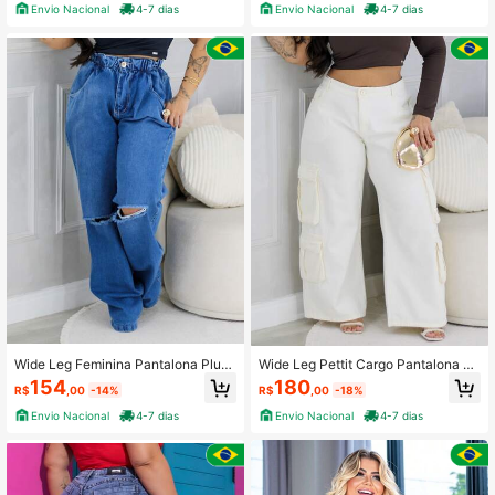
Envio Nacional
4-7 dias
Envio Nacional
4-7 dias
Wide Leg Feminina Pantalona Plus
Wide Leg Pettit Cargo Pantalona Cr
Size Com Elastano Soltinha
eme Feminina Plus Size
154
180
R$
,00
-14%
R$
,00
-18%
Envio Nacional
4-7 dias
Envio Nacional
4-7 dias