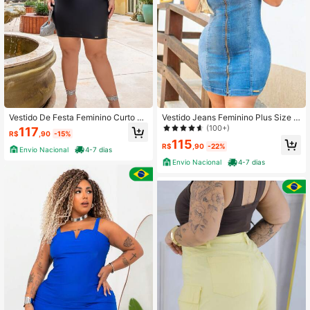
Vestido De Festa Feminino Curto El
Vestido Jeans Feminino Plus Size F
egante Sensual Com Alça Em Polia
echecler Ziper Com Elastano E Alsa
(100+)
117
R$
,90
-15%
mida Tecido Premium
115
R$
,90
-22%
Envio Nacional
4-7 dias
Envio Nacional
4-7 dias