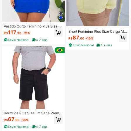
Vestido Curto Feminino Plus Size E
m Poliamida Tecido Premium Com E
117
Short Feminino Plus Size Cargo Mo
R$
,90
-21%
lastano
delador Com Elastano
87
R$
,00
-10%
Envio Nacional
4-7 dias
Envio Nacional
4-7 dias
Bermuda Plus Size Em Sarja Premiu
m Com Alta Elasticidade Comprime
67
R$
,90
-25%
nto Shorts
Envio Nacional
4-7 dias