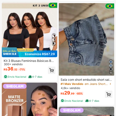
Economize R$87,29
Kit 3 Blusas Femininas Básicas Bab
y Look Blusinha Decote Quadrado
300+ vendido
Manga Curta Cropped Suplex Com
36
R$
,52
-71%
Forro Modeladora Casual Versátil Bl
10
ogueira
Envio Nacional
4-7 dias
Saía com short embutido short saia
jeans
#1 Mais Vendido
em Jeans Shorts Femininos
4,6k+ vendido
29
R$
,99
-85%
Envio Nacional
4-7 dias