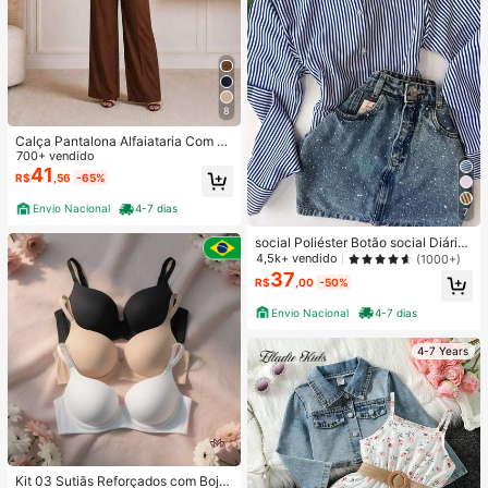
8
Calça Pantalona Alfaiataria Com Ci
nto Tendencia Outono Primavera 2
700+ vendido
026
41
R$
,56
-65%
Envio Nacional
4-7 dias
7
social Poliéster Botão social Diário
PRIMAVERA/VERAO/INVERNO
4,5k+ vendido
(1000+)
37
R$
,00
-50%
Envio Nacional
4-7 dias
4-7 Years
Kit 03 Sutiãs Reforçados com Bojo