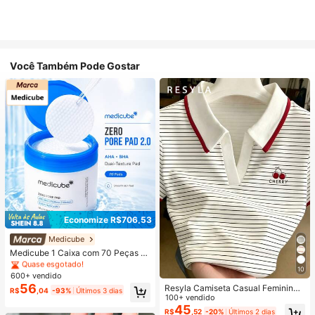
Você Também Pode Gostar
Economize R$706,53
#1 Mais Vendido
em Seco Limpadores
Quase esgotado!
Medicube
#1 Mais Vendido
#1 Mais Vendido
em Seco Limpadores
em Seco Limpadores
Medicube 1 Caixa com 70 Peças d
e Discos de Algodão de Limpeza de
Quase esgotado!
Quase esgotado!
10
Poros Dupla Face, Discos de Tônic
600+ vendido
#1 Mais Vendido
em Seco Limpadores
o Facial AHA BHA, Focados em Óle
56
Resyla Camiseta Casual Feminina
Quase esgotado!
R$
,04
-93%
Últimos 3 dias
o Excessivo e Cuidado com a Pele
de Manga Curta com Listras, Verão
100+ vendido
Morta, Lenços de Limpeza Facial T
45
exturizados, Adequados para Pele
R$
,52
-20%
Últimos 2 dias